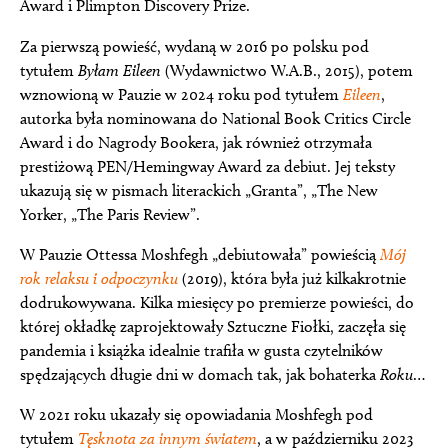
Award i Plimpton Discovery Prize.
Za pierwszą powieść, wydaną w 2016 po polsku pod
tytułem
Byłam Eileen
(Wydawnictwo W.A.B., 2015), potem
wznowioną w Pauzie w 2024 roku pod tytułem
Eileen
,
autorka była nominowana do National Book Critics Circle
Award i do Nagrody Bookera, jak również otrzymała
prestiżową PEN/Hemingway Award za debiut. Jej teksty
ukazują się w pismach literackich „Granta”, „The New
Yorker, „The Paris Review”.
W Pauzie Ottessa Moshfegh „debiutowała” powieścią
Mój
rok relaksu i odpoczynku
(2019), która była już kilkakrotnie
dodrukowywana. Kilka miesięcy po premierze powieści, do
której okładkę zaprojektowały Sztuczne Fiołki, zaczęła się
pandemia i książka idealnie trafiła w gusta czytelników
spędzających długie dni w domach tak, jak bohaterka
Roku
…
W 2021 roku ukazały się opowiadania Moshfegh pod
tytułem
Tęsknota za innym światem
, a w październiku 2023