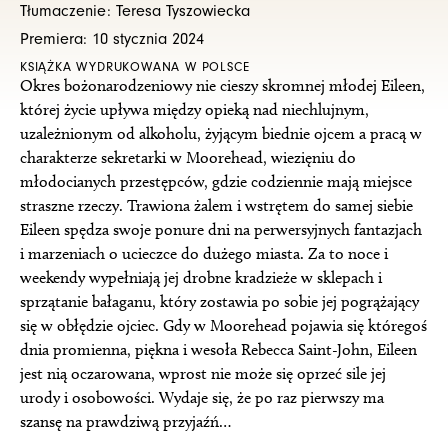
Tłumaczenie: Teresa Tyszowiecka
44,90 zł
22,45 zł
Premiera: 10 stycznia 2024
do
do
KSIĄŻKA WYDRUKOWANA W POLSCE
49,90 zł
24,95 zł
Okres bożonarodzeniowy nie cieszy skromnej młodej Eileen,
której życie upływa między opieką nad niechlujnym,
uzależnionym od alkoholu, żyjącym biednie ojcem a pracą w
charakterze sekretarki w Moorehead, wiezięniu do
młodocianych przestępców, gdzie codziennie mają miejsce
straszne rzeczy. Trawiona żalem i wstrętem do samej siebie
Eileen spędza swoje ponure dni na perwersyjnych fantazjach
i marzeniach o ucieczce do dużego miasta. Za to noce i
weekendy wypełniają jej drobne kradzieże w sklepach i
sprzątanie bałaganu, który zostawia po sobie jej pogrążający
się w obłędzie ojciec. Gdy w Moorehead pojawia się któregoś
dnia promienna, piękna i wesoła Rebecca Saint-John, Eileen
jest nią oczarowana, wprost nie może się oprzeć sile jej
urody i osobowości. Wydaje się, że po raz pierwszy ma
szansę na prawdziwą przyjaźń…