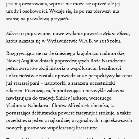
jest nią oczarowana, wprost nie może się oprzeć sile jej
urody i osobowości. Wydaje się, że po raz pierwszy ma
szansę na prawdziwą przyjaźń…
Eileen
to poprawione, nowe wydanie powieści
Byłam Eileen
,
która ukazała się w Wydawnictwie W.A.B. w 2016 roku.
Rozgrywająca się na tle śnieżnego krajobrazu nadmorskiej
Nowej Anglii w dniach poprzedzających Boże Narodzenie
pełna zwrotów akcji historia o współczuciu, bezsilności
i okrucieństwie została opowiedziana z perspektywy lat teraz
już starszej pani – narratorki, a zarazem uczestniczki
zdarzeń. Przerażająca, hipnotyzująca i niezwykle zabawna,
nawiązująca do tradycji Shirley Jackson, wczesnego
Vladimira Nabokova i filmów Alfreda Hitchcocka, ta
poruszająca debiutancka powieść fascynuje i szokuje, a także
przedstawia jeden z najbardziej oryginalnych, najciekawszych
nowych głosów we współczesnej literaturze.