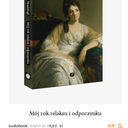
Mój rok relaksu i odpoczynku
audiobook:
KUP
39,90
zł
19,95
zł