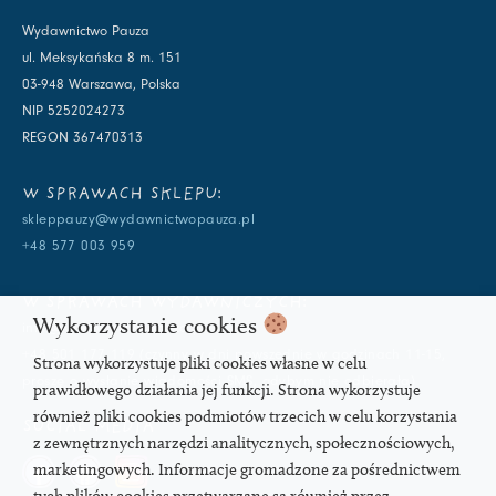
Wydawnictwo Pauza
ul. Meksykańska 8 m. 151
03-948 Warszawa, Polska
NIP 5252024273
REGON 367470313
W SPRAWACH SKLEPU:
skleppauzy@wydawnictwopauza.pl
+48 577 003 959
W SPRAWACH WYDAWNICZYCH:
Wykorzystanie cookies
info@wydawnictwopauza.pl
+48 501 177 119 (czynny w dni powszednie w godzinach 11-15,
Strona wykorzystuje pliki cookies własne w celu
proszę o wysłanie wiadomości SMS, gdybym nie odbierała)
prawidłowego działania jej funkcji. Strona wykorzystuje
również pliki cookies podmiotów trzecich w celu korzystania
SOCIAL MEDIA
z zewnętrznych narzędzi analitycznych, społecznościowych,
marketingowych. Informacje gromadzone za pośrednictwem