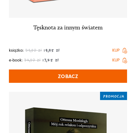
Tęsknota za innym światem
książka:
KUP
39,90
zł
19,95
zł
e-book:
KUP
34,90
zł
17,45
zł
ZOBACZ
PROMOCJA