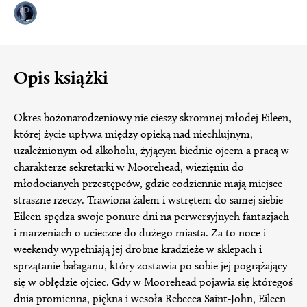
Opis książki
Okres bożonarodzeniowy nie cieszy skromnej młodej Eileen,
której życie upływa między opieką nad niechlujnym,
uzależnionym od alkoholu, żyjącym biednie ojcem a pracą w
charakterze sekretarki w Moorehead, wiezięniu do
młodocianych przestępców, gdzie codziennie mają miejsce
straszne rzeczy. Trawiona żalem i wstrętem do samej siebie
Eileen spędza swoje ponure dni na perwersyjnych fantazjach
i marzeniach o ucieczce do dużego miasta. Za to noce i
weekendy wypełniają jej drobne kradzieże w sklepach i
sprzątanie bałaganu, który zostawia po sobie jej pogrążający
się w obłędzie ojciec. Gdy w Moorehead pojawia się któregoś
dnia promienna, piękna i wesoła Rebecca Saint-John, Eileen