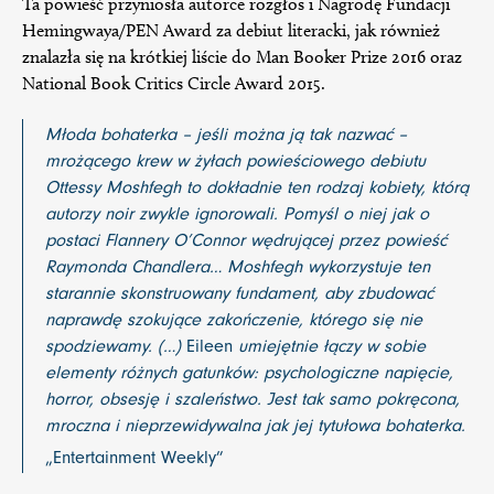
Ta powieść przyniosła autorce rozgłos i Nagrodę Fundacji
Hemingwaya/PEN Award za debiut literacki, jak również
znalazła się na krótkiej liście do Man Booker Prize 2016 oraz
National Book Critics Circle Award 2015.
Młoda bohaterka – jeśli można ją tak nazwać –
mrożącego krew w żyłach powieściowego debiutu
Ottessy Moshfegh to dokładnie ten rodzaj kobiety, którą
autorzy noir zwykle ignorowali. Pomyśl o niej jak o
postaci Flannery O’Connor wędrującej przez powieść
Raymonda Chandlera… Moshfegh wykorzystuje ten
starannie skonstruowany fundament, aby zbudować
naprawdę szokujące zakończenie, którego się nie
spodziewamy. (…)
Eileen
umiejętnie łączy w sobie
elementy różnych gatunków: psychologiczne napięcie,
horror, obsesję i szaleństwo. Jest tak samo pokręcona,
mroczna i nieprzewidywalna jak jej tytułowa bohaterka.
„Entertainment Weekly”