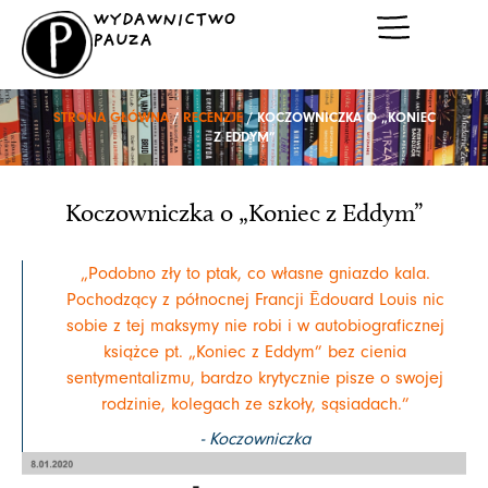
Przejdź
WYDAWNICTWO
do
PAUZA
treści
STRONA GŁÓWNA
/
RECENZJE
/ KOCZOWNICZKA O „KONIEC
Z EDDYM”
Koczowniczka o „Koniec z Eddym”
„Podobno zły to ptak, co własne gniazdo kala.
Pochodzący z północnej Francji Ēdouard Louis nic
sobie z tej maksymy nie robi i w autobiograficznej
książce pt. „Koniec z Eddym” bez cienia
sentymentalizmu, bardzo krytycznie pisze o swojej
rodzinie, kolegach ze szkoły, sąsiadach.”
- Koczowniczka