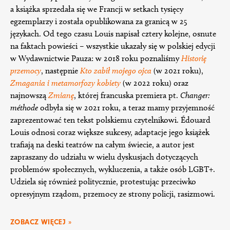
a książka sprzedała się we Francji w setkach tysięcy
egzemplarzy i została opublikowana za granicą w 25
językach. Od tego czasu Louis napisał cztery kolejne, osnute
na faktach powieści – wszystkie ukazały się w polskiej edycji
w Wydawnictwie Pauza: w 2018 roku poznaliśmy
Historię
przemocy
, następnie
Kto zabił mojego ojca
(w 2021 roku),
Zmagania i metamorfozy kobiety
(w 2022 roku) oraz
najnowszą
Zmianę
, której francuska premiera pt.
Changer:
méthode
odbyła się w 2021 roku, a teraz mamy przyjemność
zaprezentować ten tekst polskiemu czytelnikowi. Édouard
Louis odnosi coraz większe sukcesy, adaptacje jego książek
trafiają na deski teatrów na całym świecie, a autor jest
zapraszany do udziału w wielu dyskusjach dotyczących
problemów społecznych, wykluczenia, a także osób LGBT+.
Udziela się również politycznie, protestując przeciwko
opresyjnym rządom, przemocy ze strony policji, rasizmowi.
ZOBACZ WIĘCEJ »