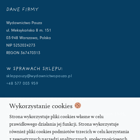
DANE FIRMY
Wydawnictwo Pauza
ul. Meksykańska 8 m. 151
03-948 Warszawa, Polska
NIP 5252024273
REGON 367470313
W SPRAWACH SKLEPU:
skleppauzy@wydawnictwopauza.pl
+48 577 003 959
W SPRAWACH WYDAWNICZYCH:
Wykorzystanie cookies
info@wydawnictwopauza.pl
+48 501 177 119 (czynny w dni powszednie w godzinach 11-15,
Strona wykorzystuje pliki cookies własne w celu
proszę o wysłanie wiadomości SMS, gdybym nie odbierała)
prawidłowego działania jej funkcji. Strona wykorzystuje
również pliki cookies podmiotów trzecich w celu korzystania
SOCIAL MEDIA
z zewnętrznych narzędzi analitycznych, społecznościowych,