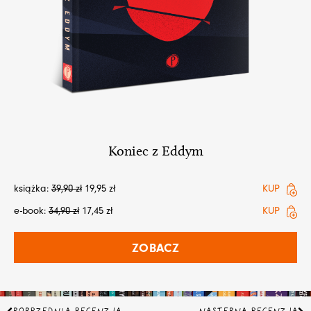
Koniec z Eddym
książka:
39,90
zł
19,95
zł
KUP
e-book:
34,90
zł
17,45
zł
KUP
ZOBACZ
Prev
Na