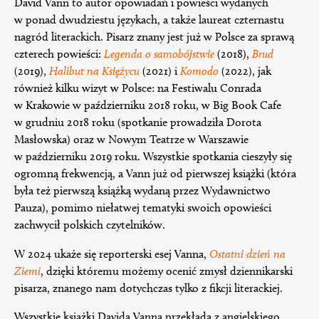
David Vann to autor opowiadań i powieści wydanych
w ponad dwudziestu językach, a także laureat czternastu
nagród literackich. Pisarz znany jest już w Polsce za sprawą
czterech powieści:
Legenda o samobójstwie
(2018),
Brud
(2019),
Halibut na Księżycu
(2021) i
Komodo
(2022), jak
również kilku wizyt w Polsce: na Festiwalu Conrada
w Krakowie w październiku 2018 roku, w Big Book Cafe
w grudniu 2018 roku (spotkanie prowadziła Dorota
Masłowska) oraz w Nowym Teatrze w Warszawie
w październiku 2019 roku. Wszystkie spotkania cieszyły się
ogromną frekwencją, a Vann już od pierwszej książki (która
była też pierwszą książką wydaną przez Wydawnictwo
Pauza), pomimo niełatwej tematyki swoich opowieści
zachwycił polskich czytelników.
W 2024 ukaże się reporterski esej Vanna,
Ostatni dzień na
Ziemi
, dzięki któremu możemy ocenić zmysł dziennikarski
pisarza, znanego nam dotychczas tylko z fikcji literackiej.
Wszystkie książki Davida Vanna przekłada z angielskiego