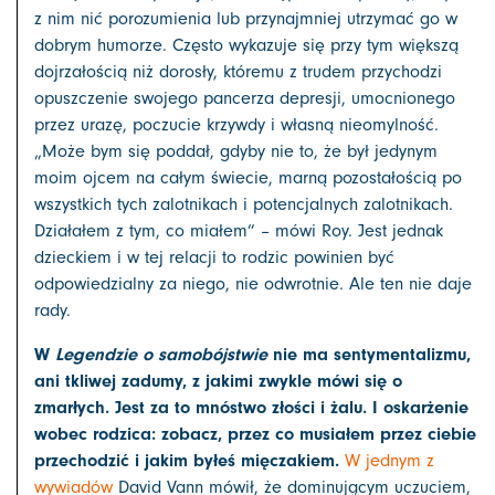
z nim nić porozumienia lub przynajmniej utrzymać go w
dobrym humorze. Często wykazuje się przy tym większą
dojrzałością niż dorosły, któremu z trudem przychodzi
opuszczenie swojego pancerza depresji, umocnionego
przez urazę, poczucie krzywdy i własną nieomylność.
„Może bym się poddał, gdyby nie to, że był jedynym
moim ojcem na całym świecie, marną pozostałością po
wszystkich tych zalotnikach i potencjalnych zalotnikach.
Działałem z tym, co miałem” – mówi Roy. Jest jednak
dzieckiem i w tej relacji to rodzic powinien być
odpowiedzialny za niego, nie odwrotnie. Ale ten nie daje
rady.
W
Legendzie o samobójstwie
nie ma sentymentalizmu,
ani tkliwej zadumy, z jakimi zwykle mówi się o
zmarłych. Jest za to mnóstwo złości i żalu. I oskarżenie
wobec rodzica: zobacz, przez co musiałem przez ciebie
przechodzić i jakim byłeś mięczakiem.
W jednym z
wywiadów
David Vann mówił, że dominującym uczuciem,