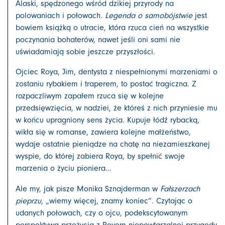
Alaski, spędzonego wśród dzikiej przyrody na
polowaniach i połowach.
Legenda o samobójstwie
jest
bowiem książką o utracie, która rzuca cień na wszystkie
poczynania bohaterów, nawet jeśli oni sami nie
uświadamiają sobie jeszcze przyszłości.
Ojciec Roya, Jim, dentysta z niespełnionymi marzeniami o
zostaniu rybakiem i traperem, to postać tragiczna. Z
rozpaczliwym zapałem rzuca się w kolejne
przedsięwzięcia, w nadziei, że któreś z nich przyniesie mu
w końcu upragniony sens życia. Kupuje łódź rybacką,
wikła się w romanse, zawiera kolejne małżeństwo,
wydaje ostatnie pieniądze na chatę na niezamieszkanej
wyspie, do której zabiera Roya, by spełnić swoje
marzenia o życiu pioniera…
Ale my, jak pisze Monika Sznajderman w
Fałszerzach
pieprzu
, „wiemy więcej, znamy koniec”. Czytając o
udanych połowach, czy o ojcu, podekscytowanym
perspektywą przeżycia z Royem niepowtarzalnej przygody