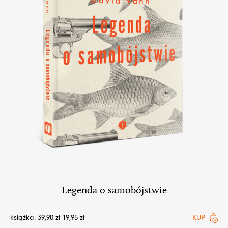
Legenda o samobójstwie
książka:
39,90
zł
19,95
zł
KUP