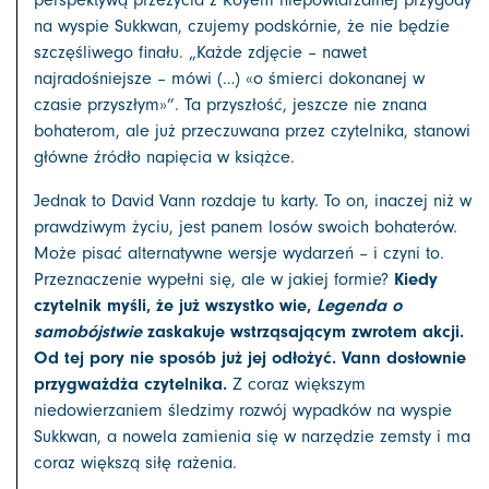
na wyspie Sukkwan, czujemy podskórnie, że nie będzie
szczęśliwego finału. „Każde zdjęcie – nawet
najradośniejsze – mówi (…) «o śmierci dokonanej w
czasie przyszłym»”. Ta przyszłość, jeszcze nie znana
bohaterom, ale już przeczuwana przez czytelnika, stanowi
główne źródło napięcia w książce.
Jednak to David Vann rozdaje tu karty. To on, inaczej niż w
prawdziwym życiu, jest panem losów swoich bohaterów.
Może pisać alternatywne wersje wydarzeń – i czyni to.
Kiedy
Przeznaczenie wypełni się, ale w jakiej formie?
czytelnik myśli, że już wszystko wie,
Legenda o
samobójstwie
zaskakuje wstrząsającym zwrotem akcji.
Od tej pory nie sposób już jej odłożyć. Vann dosłownie
przygważdża czytelnika.
Z coraz większym
niedowierzaniem śledzimy rozwój wypadków na wyspie
Sukkwan, a nowela zamienia się w narzędzie zemsty i ma
coraz większą siłę rażenia.