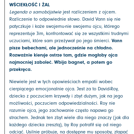
WŚCIEKŁOŚĆ I ŻAL
Legenda o samobójstwie
jest rozliczeniem z ojcem.
Rozliczenie to odpowiednie słowo. David Vann się nie
patyczkuje i każe swojemu-nie swojemu ojcu, którego
reprezentuje Jim, konfrontować się ze wszystkimi trudnymi
Vann
uczuciami, które sam przeżywał po jego śmierci.
pisze bebechami, ale jednocześnie na chłodno.
Rozważnie kieruje ostrze tam, gdzie mogłoby ojca
najmocniej zaboleć. Wbija bagnet, a potem go
przekręca.
Niewiele jest w tych opowieściach empatii wobec
cierpiącego emocjonalnie ojca. Jest za to David-Roy,
dziecko z poczuciem krzywdy i zbyt dużym, jak na jego
możliwości, poczuciem odpowiedzialności. Roy nie
rozumie ojca, jego zachowanie często napawa go
strachem. Jednak ten zbyt wiele dla niego znaczy (jak dla
każdego dziecka zresztą), by Roy potrafił się od niego
odciąć. Usilnie próbuje, na dostępne mu sposoby, złapać