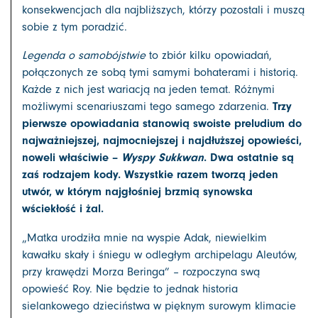
konsekwencjach dla najbliższych, którzy pozostali i muszą
sobie z tym poradzić.
Legenda o samobójstwie
to zbiór kilku opowiadań,
połączonych ze sobą tymi samymi bohaterami i historią.
Każde z nich jest wariacją na jeden temat. Różnymi
Trzy
możliwymi scenariuszami tego samego zdarzenia.
pierwsze opowiadania stanowią swoiste preludium do
najważniejszej, najmocniejszej i najdłuższej opowieści,
noweli właściwie –
Wyspy Sukkwan
. Dwa ostatnie są
zaś rodzajem kody. Wszystkie razem tworzą jeden
utwór, w którym najgłośniej brzmią synowska
wściekłość i żal.
„Matka urodziła mnie na wyspie Adak, niewielkim
kawałku skały i śniegu w odległym archipelagu Aleutów,
przy krawędzi Morza Beringa” – rozpoczyna swą
opowieść Roy. Nie będzie to jednak historia
sielankowego dzieciństwa w pięknym surowym klimacie