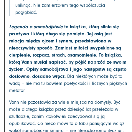
uniknąć. Nie zamierzałem tego współczucia
pogłębiać.
Legenda o samobójstwie
to książka, którą silnie się
przeżywa i którą długo się pamięta. Jej osią jest
relacja między ojcem i synem, przedstawiona w
nieoczywisty sposób. Zamiast miłości uwypuklone są
cierpienie, rozpacz, strach, osamotnienie. To książka,
którą Vann musiał napisać, by pójść naprzód ze swoim
życiem. Opisy samobójstwa i jego następstw są często
dosłowne, dosadne wręcz.
Dla niektórych może być to
wadą – nie ma tu bowiem poetyckości i licznych pięknych
metafor.
Vann nie pozostawia za wiele miejsca na domysły. Być
może dlatego książka przez dziesięć lat przeleżała w
szufladzie, zanim ktokolwiek zdecydował się ją
opublikować. Co nieco mówi to o tabu panującym wciąż
wokół samobójczej śmierci – nie literacko-romantycznej,