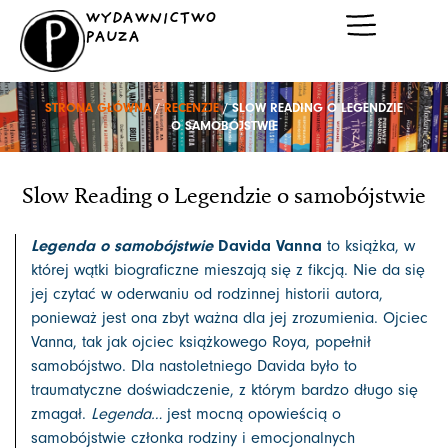
Przejdź
WYDAWNICTWO
do
PAUZA
treści
STRONA GŁÓWNA
/
RECENZJE
/ SLOW READING O LEGENDZIE
O SAMOBÓJSTWIE
Slow Reading o Legendzie o samobójstwie
Legenda o samobójstwie
Davida Vanna
to książka, w
której wątki biograficzne mieszają się z fikcją. Nie da się
jej czytać w oderwaniu od rodzinnej historii autora,
ponieważ jest ona zbyt ważna dla jej zrozumienia. Ojciec
Vanna, tak jak ojciec książkowego Roya, popełnił
samobójstwo. Dla nastoletniego Davida było to
traumatyczne doświadczenie, z którym bardzo długo się
zmagał.
Legenda…
jest mocną opowieścią o
samobójstwie członka rodziny i emocjonalnych