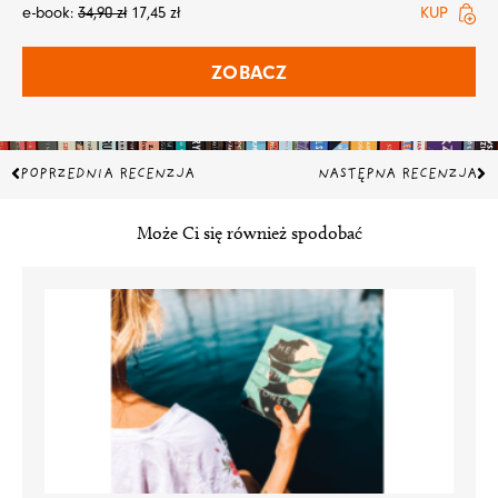
e-book:
34,90
zł
17,45
zł
KUP
ZOBACZ
Prev
Na
POPRZEDNIA RECENZJA
NASTĘPNA RECENZJA
Może Ci się również spodobać