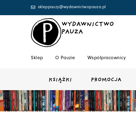
Przejdź
skleppauzy@wydawnictwopauza.pl
do
treści
WYDAWNICTWO
PAUZA
Sklep
O Pauzie
Współpracownicy
KSIĄŻKI
PROMOCJA
S