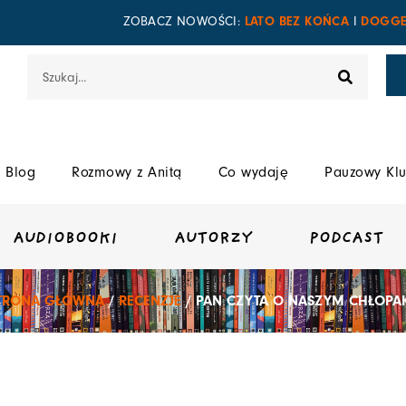
LATO BEZ KOŃCA
DOGGE
ZOBACZ NOWOŚCI:
I
Szukaj
Blog
Rozmowy z Anitą
Co wydaję
Pauzowy Klu
AUDIOBOOKI
AUTORZY
PODCAST
TRONA GŁÓWNA
/
RECENZJE
/ PAN CZYTA O NASZYM CHŁOPA