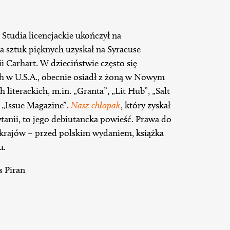
 Studia licencjackie ukończył na
a sztuk pięknych uzyskał na Syracuse
ii Carhart. W dzieciństwie często się
h w U.S.A., obecnie osiadł z żoną w Nowym
 literackich, m.in. „Granta”, „Lit Hub”, „Salt
i „Issue Magazine”.
Nasz chłopak
, który zyskał
ytanii, to jego debiutancka powieść. Prawa do
u krajów – przed polskim wydaniem, książka
u.
s Piran