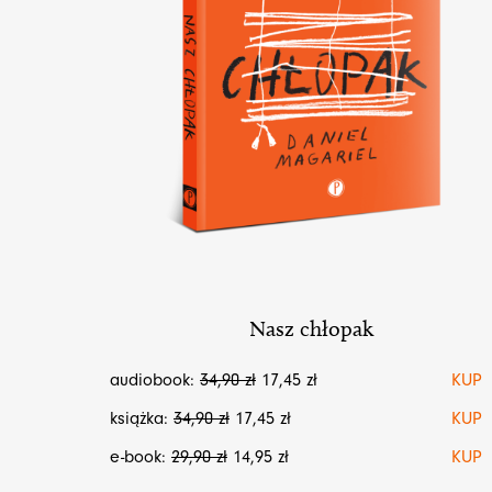
Nasz chłopak
audiobook:
34,90
zł
17,45
zł
KUP
książka:
34,90
zł
17,45
zł
KUP
e-book:
29,90
zł
14,95
zł
KUP