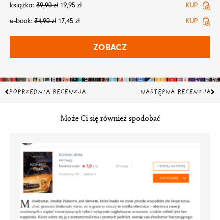
książka:
39,90
zł
19,95
zł
KUP
e-book:
34,90
zł
17,45
zł
KUP
ZOBACZ
Prev
Na
POPRZEDNIA RECENZJA
NASTĘPNA RECENZJA
Może Ci się również spodobać