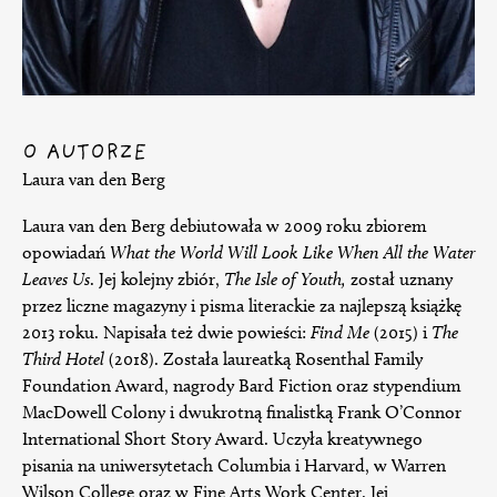
O AUTORZE
Laura van den Berg
Laura van den Berg debiutowała w 2009 roku zbiorem
opowiadań
What the World Will Look Like When All the Water
Leaves Us
. Jej kolejny zbiór,
The Isle of Youth,
został uznany
przez liczne magazyny i pisma literackie za najlepszą książkę
2013 roku. Napisała też dwie powieści:
Find Me
(2015) i
The
Third Hotel
(2018). Została laureatką Rosenthal Family
Foundation Award, nagrody Bard Fiction oraz stypendium
MacDowell Colony i dwukrotną finalistką Frank O’Connor
International Short Story Award. Uczyła kreatywnego
pisania na uniwersytetach Columbia i Harvard, w Warren
Wilson College oraz w Fine Arts Work Center. Jej