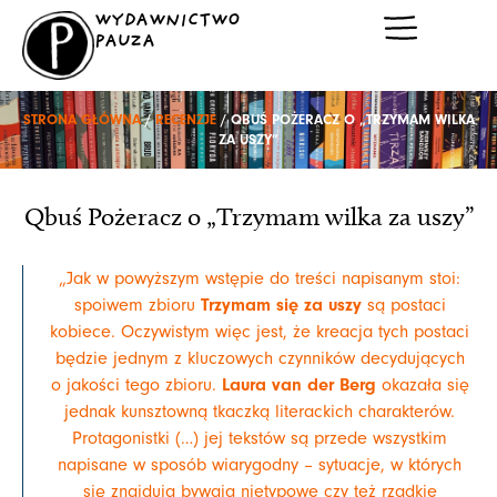
Przejdź
WYDAWNICTWO
do
PAUZA
treści
STRONA GŁÓWNA
/
RECENZJE
/ QBUŚ POŻERACZ O „TRZYMAM WILKA
ZA USZY”
Qbuś Pożeracz o „Trzymam wilka za uszy”
„Jak w powyższym wstępie do treści napisanym stoi:
Trzymam się za uszy
spoiwem zbioru
są postaci
kobiece. Oczywistym więc jest, że kreacja tych postaci
będzie jednym z kluczowych czynników decydujących
Laura van der Berg
o jakości tego zbioru.
okazała się
jednak kunsztowną tkaczką literackich charakterów.
Protagonistki (…) jej tekstów są przede wszystkim
napisane w sposób wiarygodny – sytuacje, w których
się znajdują bywają nietypowe czy też rzadkie