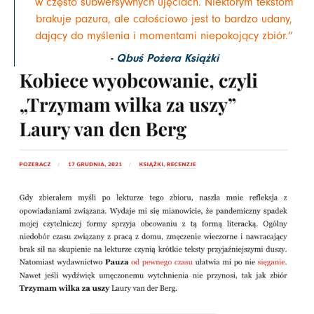
w często subwersywnych ujęciach. Niektórym tekstom
brakuje pazura, ale całościowo jest to bardzo udany,
dający do myślenia i momentami niepokojący zbiór.”
- Qbuś Pożera Książki