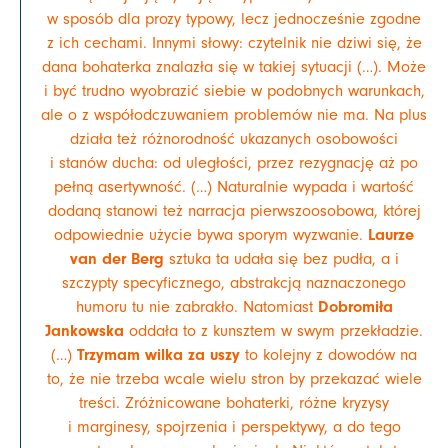
w sposób dla prozy typowy, lecz jednocześnie zgodne
z ich cechami. Innymi słowy: czytelnik nie dziwi się, że
dana bohaterka znalazła się w takiej sytuacji (…). Może
i być trudno wyobrazić siebie w podobnych warunkach,
ale o z współodczuwaniem problemów nie ma. Na plus
działa też różnorodność ukazanych osobowości
i stanów ducha: od uległości, przez rezygnację aż po
pełną asertywność. (…) Naturalnie wypada i wartość
dodaną stanowi też narracja pierwszoosobowa, której
Laurze
odpowiednie użycie bywa sporym wyzwanie.
van der Berg
sztuka ta udała się bez pudła, a i
szczypty specyficznego, abstrakcją naznaczonego
Dobromiła
humoru tu nie zabrakło. Natomiast
Jankowska
oddała to z kunsztem w swym przekładzie.
Trzymam wilka za uszy
(…)
to kolejny z dowodów na
to, że nie trzeba wcale wielu stron by przekazać wiele
treści. Zróżnicowane bohaterki, różne kryzysy
i marginesy, spojrzenia i perspektywy, a do tego