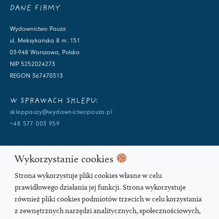
DANE FIRMY
Wydawnictwo Pauza
ul. Meksykańska 8 m. 151
03-948 Warszawa, Polska
NIP 5252024273
REGON 367470313
W SPRAWACH SKLEPU:
skleppauzy@wydawnictwopauza.pl
+48 577 003 959
W SPRAWACH WYDAWNICZYCH:
Wykorzystanie cookies
info@wydawnictwopauza.pl
+48 501 177 119 (czynny w dni powszednie w godzinach 11-15,
Strona wykorzystuje pliki cookies własne w celu
proszę o wysłanie wiadomości SMS, gdybym nie odbierała)
prawidłowego działania jej funkcji. Strona wykorzystuje
również pliki cookies podmiotów trzecich w celu korzystania
SOCIAL MEDIA
z zewnętrznych narzędzi analitycznych, społecznościowych,