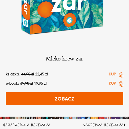
Mleko krew żar
książka:
44,90
zł
22,45
zł
KUP
e-book:
39,90
zł
19,95
zł
KUP
ZOBACZ
Prev
Na
POPRZEDNIA RECENZJA
NASTĘPNA RECENZJA