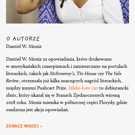
O AUTORZE
Dantiel W. Moniz
Dantiel W. Moniz za opowiadania, które drukowano
w amerykańskich czasopismach i zamieszczano na portalach
literackich, takich jak
McSweeney’s
,
Tin House
czy
The Yale
Review
, otrzymała już kilka znaczących nagród literackich,
między innymi Pushcart Prize.
Mleko krew żar
to debiutancki
zbiór, który ukazał się w Stanach Zjednoczonych wiosną
2018 roku. Moniz mieszka w północnej części Florydy, gdzie
osadzona jest akcja opowiadań.
ZOBACZ WIĘCEJ »