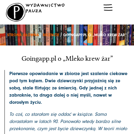
Przejdź
WYDAWNICTWO
do
PAUZA
treści
STRONA GŁÓWNA
/
RECENZJE
/ GOINGAPP.PL O „MLEKO KREW ŻAR”
Goingapp.pl o „Mleko krew żar”
Pierwsze opowiadanie w zbiorze jest szalenie ciekawe
pod tym kątem. Dwie dziewczynki przyjaźnią się ze
sobą, stale flirtując ze śmiercią. Gdy jednej z nich
zabraknie, ta druga dalej o niej myśli, nawet w
dorosłym życiu.
To coś, co starałam się oddać w książce. Sama
dorastałam w latach 90. Panowało wtedy bardzo silne
przekonanie, czym jest bycie dziewczynką. W teorii miało