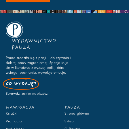
WYDAWNICTWO
PAUZA
Pauza zrodziła się z pasji – do czytania i
dobrej prozy zagranicznej. Specjalizuje
się w literaturze z wyższej półki, która
wciąga, pochłania, wywołuje emocje.
CO WYDAJĘ?
Sprawdź
, zanim napiszesz!
NAWIGACJA
PAUZA
Książki
Strona główna
Promocja
Sklep
Audiobooki
O Pauzie