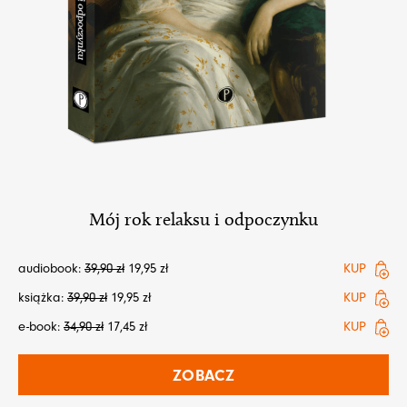
Mój rok relaksu i odpoczynku
audiobook:
39,90
zł
19,95
zł
KUP
książka:
39,90
zł
19,95
zł
KUP
e-book:
34,90
zł
17,45
zł
KUP
ZOBACZ