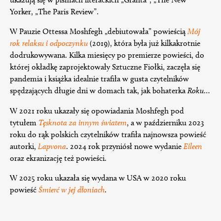
Yorker, „The Paris Review”.
W Pauzie Ottessa Moshfegh „debiutowała” powieścią
Mój
rok relaksu i odpoczynku
(2019), która była już kilkakrotnie
dodrukowywana. Kilka miesięcy po premierze powieści, do
której okładkę zaprojektowały Sztuczne Fiołki, zaczęła się
pandemia i książka idealnie trafiła w gusta czytelników
spędzających długie dni w domach tak, jak bohaterka
Roku
…
W 2021 roku ukazały się opowiadania Moshfegh pod
tytułem
Tęsknota za innym światem
, a w październiku 2023
roku do rąk polskich czytelników trafiła najnowsza powieść
autorki,
Lapvona
. 2024 rok przyniósł nowe wydanie
Eileen
oraz ekranizację też powieści.
W 2025 roku ukazała się wydana w USA w 2020 roku
powieść
Śmierć w jej dłoniach
.