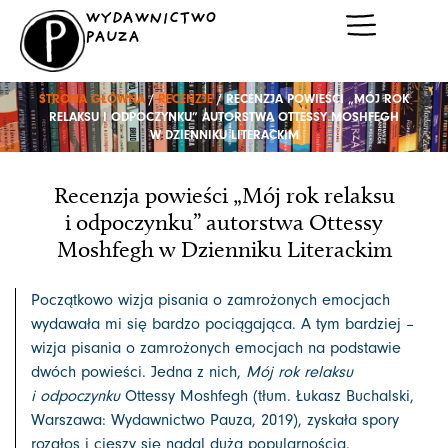
Przejdź
WYDAWNICTWO
do
PAUZA
treści
STRONA GŁÓWNA
/
RECENZJE
/ RECENZJA POWIEŚCI „MÓJ ROK
RELAKSU I ODPOCZYNKU” AUTORSTWA OTTESSY MOSHFEGH
W DZIENNIKU LITERACKIM
Recenzja powieści „Mój rok relaksu
i odpoczynku” autorstwa Ottessy
Moshfegh w Dzienniku Literackim
Początkowo wizja pisania o zamrożonych emocjach
wydawała mi się bardzo pociągająca. A tym bardziej –
wizja pisania o zamrożonych emocjach na podstawie
dwóch powieści. Jedna z nich,
Mój rok relaksu
i odpoczynku
Ottessy Moshfegh (tłum. Łukasz Buchalski,
Warszawa: Wydawnictwo Pauza, 2019), zyskała spory
rozgłos i cieszy się nadal dużą popularnością.