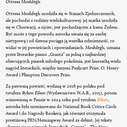
Ottessa Moshfegh
Ottessa Moshfegh urodziła się w Stanach Zjednoczonych,
ale pochodzi z rodziny wielokulturowej: jej matka urodziła
się w Chorwacji, a ojciec, jest pochodzącym z Iranu Żydem.
Być może z tego powodu autorka uważa się za osobę
nietypową i od dawna pociąga ją wszelka odmienność, co
widać w jej powieściach i opowiadaniach. Moshfegh, uznana
przez literackie pismo „Granta” za jedną z najbardziej
obiecujących pisarek młodego pokolenia, jest laureatką wielu
nagród literackich, między innymi Pushcart Prize, O. Henry
Award i Plimpton Discovery Prize.
Za pierwszą powieść, wydaną w 2016 po polsku pod
tytułem
Byłam Eileen
(Wydawnictwo W.A.B., 2015), potem
wznowioną w Pauzie w 2024 roku pod tytułem
Eileen
,
autorka była nominowana do National Book Critics Circle
Award i do Nagrody Bookera, jak również otrzymała
prestiżową PEN/Hemingway Award za debiut. Jej teksty
ukazują się w pismach literackich „Granta”, „The New