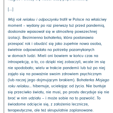
[...]
Mój rok relaksu i odpoczynku
trafił w Polsce na właściwy
moment – wydany po raz pierwszy tuż przed pandemią,
doskonale wpasował się w atmosferę powszechnej
izolacji. Bezimienna bohaterka, która postanawia
przespać rok i obudzić się jako zupełnie nowa osoba,
świetnie odpowiadała na potrzeby pozamykanych
w domach ludzi. Mieli oni bowiem w końcu czas na
introspekcję, a to, co dzięki niej zobaczyli, wcale im się
nie spodobało; wielu w trakcie pandemii lub tuż po niej
zajęło się na poważnie swoim zdrowiem psychicznym
(lub raczej jego dojmującym brakiem). Bohaterka
Mojego
roku relaksu
… hibernuje, uciekając od życia. Nie buntuje
się przeciwko światu, nie musi, po prostu decyduje się nie
brać w nim udziału – i może sobie na to pozwolić. To
świadome odcięcie się, z założenia lecznicze,
terapeutyczne, ale też skrupulatnie zaplanowane.