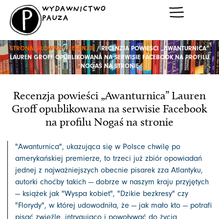
Przejdź
WYDAWNICTWO
do
PAUZA
treści
STRONA GŁÓWNA
/
RECENZJE
/ RECENZJA POWIEŚCI „AWANTURNICA”
LAUREN GROFF OPUBLIKOWANA NA SERWISIE FACEBOOK NA PROFILU
NOGAŚ NA STRONIE
Recenzja powieści „Awanturnica” Lauren
Groff opublikowana na serwisie Facebook
na profilu Nogaś na stronie
"Awanturnica", ukazująca się w Polsce chwilę po
amerykańskiej premierze, to trzeci już zbiór opowiadań
jednej z najważniejszych obecnie pisarek zza Atlantyku,
autorki choćby takich — dobrze w naszym kraju przyjętych
— książek jak "Wyspa kobiet", "Dzikie bezkresy" czy
"Florydy", w której udowodniła, że — jak mało kto — potrafi
pisać zwięźle, intrygująco i powoływać do życia