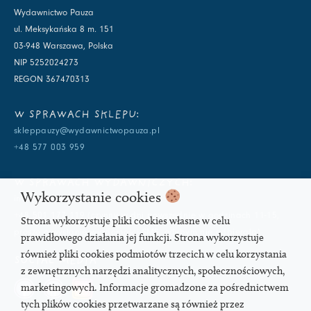
Wydawnictwo Pauza
ul. Meksykańska 8 m. 151
03-948 Warszawa, Polska
NIP 5252024273
REGON 367470313
W SPRAWACH SKLEPU:
skleppauzy@wydawnictwopauza.pl
+48 577 003 959
W SPRAWACH WYDAWNICZYCH:
Wykorzystanie cookies
info@wydawnictwopauza.pl
+48 501 177 119 (czynny w dni powszednie w godzinach 11-15,
Strona wykorzystuje pliki cookies własne w celu
proszę o wysłanie wiadomości SMS, gdybym nie odbierała)
prawidłowego działania jej funkcji. Strona wykorzystuje
również pliki cookies podmiotów trzecich w celu korzystania
SOCIAL MEDIA
z zewnętrznych narzędzi analitycznych, społecznościowych,
marketingowych. Informacje gromadzone za pośrednictwem
tych plików cookies przetwarzane są również przez