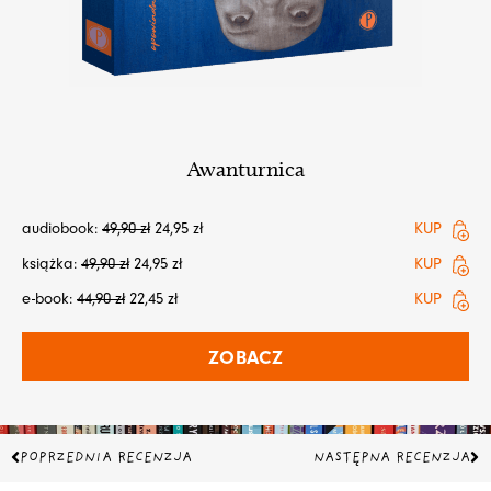
Awanturnica
audiobook:
49,90
zł
24,95
zł
KUP
książka:
49,90
zł
24,95
zł
KUP
e-book:
44,90
zł
22,45
zł
KUP
ZOBACZ
Prev
Na
POPRZEDNIA RECENZJA
NASTĘPNA RECENZJA