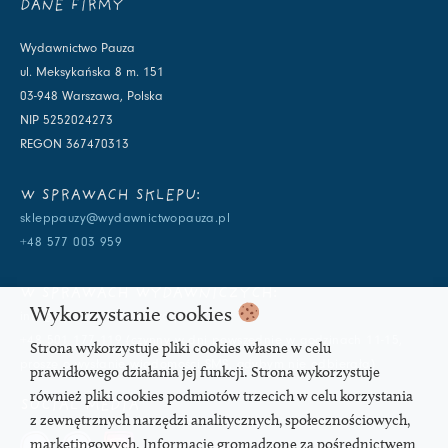
DANE FIRMY
Wydawnictwo Pauza
ul. Meksykańska 8 m. 151
03-948 Warszawa, Polska
NIP 5252024273
REGON 367470313
W SPRAWACH SKLEPU:
skleppauzy@wydawnictwopauza.pl
+48 577 003 959
W SPRAWACH WYDAWNICZYCH:
Wykorzystanie cookies
info@wydawnictwopauza.pl
+48 501 177 119 (czynny w dni powszednie w godzinach 11-15,
Strona wykorzystuje pliki cookies własne w celu
proszę o wysłanie wiadomości SMS, gdybym nie odbierała)
prawidłowego działania jej funkcji. Strona wykorzystuje
również pliki cookies podmiotów trzecich w celu korzystania
SOCIAL MEDIA
z zewnętrznych narzędzi analitycznych, społecznościowych,
marketingowych. Informacje gromadzone za pośrednictwem