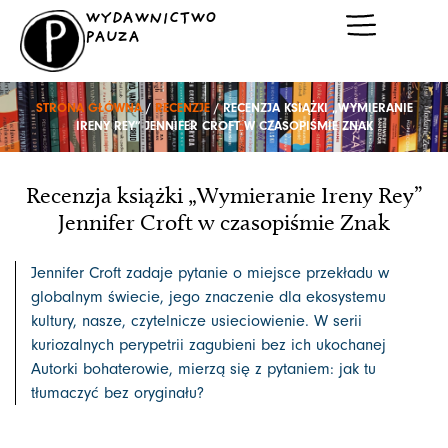
Przejdź
WYDAWNICTWO
do
PAUZA
treści
STRONA GŁÓWNA
/
RECENZJE
/ RECENZJA KSIĄŻKI „WYMIERANIE
IRENY REY” JENNIFER CROFT W CZASOPIŚMIE ZNAK
Recenzja książki „Wymieranie Ireny Rey”
Jennifer Croft w czasopiśmie Znak
Jennifer Croft zadaje pytanie o miejsce przekładu w
globalnym świecie, jego znaczenie dla ekosystemu
kultury, nasze, czytelnicze usieciowienie. W serii
kuriozalnych perypetrii zagubieni bez ich ukochanej
Autorki bohaterowie, mierzą się z pytaniem: jak tu
tłumaczyć bez oryginału?