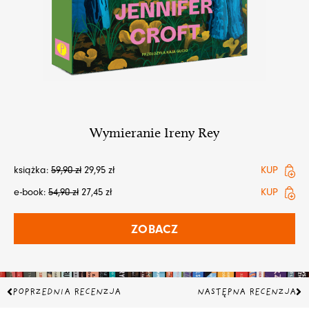
Wymieranie Ireny Rey
książka:
59,90
zł
29,95
zł
KUP
e-book:
54,90
zł
27,45
zł
KUP
ZOBACZ
Prev
Na
POPRZEDNIA RECENZJA
NASTĘPNA RECENZJA