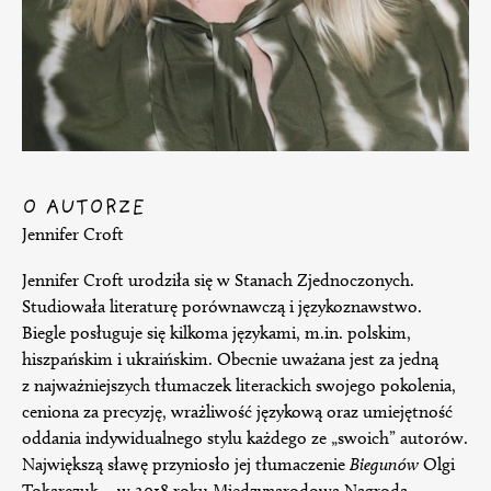
O AUTORZE
Jennifer Croft
Jennifer Croft urodziła się w Stanach Zjednoczonych.
Studiowała literaturę porównawczą i językoznawstwo.
Biegle posługuje się kilkoma językami, m.in. polskim,
hiszpańskim i ukraińskim. Obecnie uważana jest za jedną
z najważniejszych tłumaczek literackich swojego pokolenia,
ceniona za precyzję, wrażliwość językową oraz umiejętność
oddania indywidualnego stylu każdego ze „swoich” autorów.
Największą sławę przyniosło jej tłumaczenie
Biegunów
Olgi
Tokarczuk – w 2018 roku Międzynarodowa Nagroda