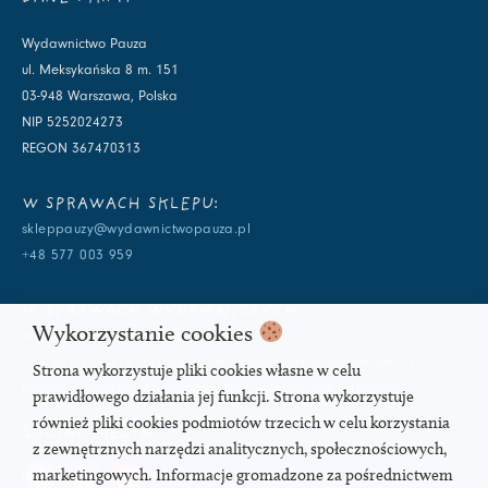
Wydawnictwo Pauza
ul. Meksykańska 8 m. 151
03-948 Warszawa, Polska
NIP 5252024273
REGON 367470313
W SPRAWACH SKLEPU:
skleppauzy@wydawnictwopauza.pl
+48 577 003 959
W SPRAWACH WYDAWNICZYCH:
Wykorzystanie cookies
info@wydawnictwopauza.pl
+48 501 177 119 (czynny w dni powszednie w godzinach 11-15,
Strona wykorzystuje pliki cookies własne w celu
proszę o wysłanie wiadomości SMS, gdybym nie odbierała)
prawidłowego działania jej funkcji. Strona wykorzystuje
również pliki cookies podmiotów trzecich w celu korzystania
SOCIAL MEDIA
z zewnętrznych narzędzi analitycznych, społecznościowych,
marketingowych. Informacje gromadzone za pośrednictwem