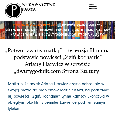
Przejdź
WYDAWNICTWO
do
PAUZA
treści
STRONA GŁÓWNA
/
RECENZJE
/ „POTWÓR ZWANY MATKĄ” –
RECENZJA FILMU NA PODSTAWIE POWIEŚCI „ZGIŃ KOCHANIE” ARIANY
HARWICZ W SERWISIE „DWUTYGODNIK.COM STRONA KULTURY”
„Potwór zwany matką” – recenzja filmu na
podstawie powieści „Zgiń kochanie”
Ariany Harwicz w serwisie
„dwutygodnik.com Strona Kultury”
Matka bliźniaczek Ariana Harwicz często odnosi się w
swojej prozie do problemów rodzicielstwa; na podstawie
jej powieści ⁠„Zgiń, kochanie” Lynne Ramsay ukończyła w
ubiegłym roku film z Jennifer Lawrence pod tym samym
tytułem.