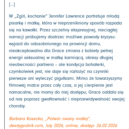
[…]
W ⁠„Zgiń, kochanie” Jennifer Lawrence portretuje młodą
pisarkę i matkę, która w nieprzenikniony sposób rozpada
się na kawałki. Przez szczeliny ekspresyjnej, nieciągłej
narracji próbujemy dostrzec możliwe powody kryzysu:
wyjazd do odosobnionego na prowincji domu,
nieakceptowalna dla Grace zmiana z kobiety pełnej
energii seksualnej w matkę karmiącą, okresy długiej
nieobecności partnera – ale kondycja bohaterki,
czymkolwiek jest, nie daje się rozłożyć na czynniki
pierwsze ani wyleczyć pigułkami. Mimo że towarzyszymy
filmowej matce przez cały czas, a jej cierpienie jest
namacalne, nie mamy do niej dostępu; Grace oddala się
od nas poprzez gwałtowność i nieprzewidywalność swojej
choroby.
Barbara Kosecka, „Potwór zwany matką”,
dwutygodnik.com, luty 2026, online, dostęp: 26.02.2026