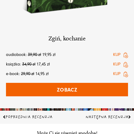
Zgiń, kochanie
audiobook:
39,90
zł
19,95
zł
KUP
książka:
34,90
zł
17,45
zł
KUP
e-book:
29,90
zł
14,95
zł
KUP
ZOBACZ
Prev
Na
POPRZEDNIA RECENZJA
NASTĘPNA RECENZJA
Może Ci się również spodobać