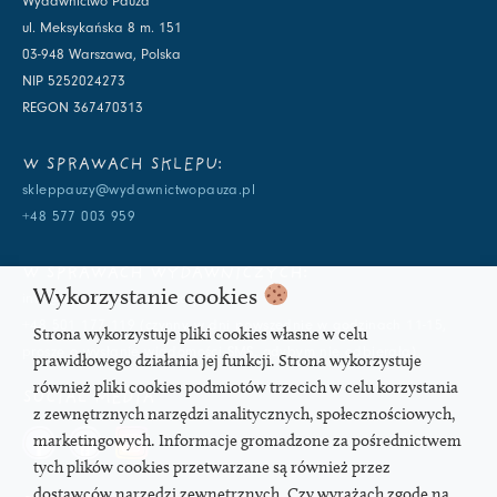
Wydawnictwo Pauza
ul. Meksykańska 8 m. 151
03-948 Warszawa, Polska
NIP 5252024273
REGON 367470313
W SPRAWACH SKLEPU:
skleppauzy@wydawnictwopauza.pl
+48 577 003 959
W SPRAWACH WYDAWNICZYCH:
Wykorzystanie cookies
info@wydawnictwopauza.pl
+48 501 177 119 (czynny w dni powszednie w godzinach 11-15,
Strona wykorzystuje pliki cookies własne w celu
proszę o wysłanie wiadomości SMS, gdybym nie odbierała)
prawidłowego działania jej funkcji. Strona wykorzystuje
również pliki cookies podmiotów trzecich w celu korzystania
SOCIAL MEDIA
z zewnętrznych narzędzi analitycznych, społecznościowych,
marketingowych. Informacje gromadzone za pośrednictwem
tych plików cookies przetwarzane są również przez
dostawców narzędzi zewnętrznych. Czy wyrażach zgodę na