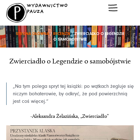
Przejdź
WYDAWNICTWO
do
PAUZA
treści
STRONA GŁÓWNA
/
RECENZJE
/ ZWIERCIADŁO O LEGENDZIE
O SAMOBÓJSTWIE
Zwierciadło o Legendzie o samobójstwie
„Na tym polega spryt tej książki: po wątkach żegluje się
niczym bohaterowie, by odkryć, że pod powierzchnią
jest coś więcej.”
-Aleksandra Żelazińska, „Zwierciadło”