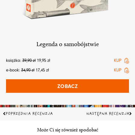
Legenda o samobójstwie
książka:
39,90
zł
19,95
zł
KUP
e-book:
34,90
zł
17,45
zł
KUP
ZOBACZ
Prev
Na
POPRZEDNIA RECENZJA
NASTĘPNA RECENZJA
Może Ci się również spodobać