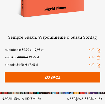
Sempre Susan. Wspomnienie o Susan Sontag
audiobook:
39,90
zł
19,95
zł
KUP
książka:
39,90
zł
19,95
zł
KUP
e-book:
34,90
zł
17,45
zł
KUP
ZOBACZ
Prev
Na
POPRZEDNIA RECENZJA
NASTĘPNA RECENZJA