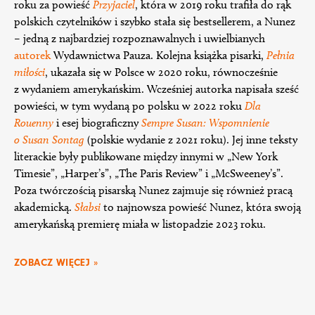
roku za powieść
Przyjaciel
, która w 2019 roku trafiła do rąk
polskich czytelników i szybko stała się bestsellerem, a Nunez
– jedną z najbardziej rozpoznawalnych i uwielbianych
autorek
Wydawnictwa Pauza. Kolejna książka pisarki,
Pełnia
miłości
, ukazała się w Polsce w 2020 roku, równocześnie
z wydaniem amerykańskim. Wcześniej autorka napisała sześć
powieści, w tym wydaną po polsku w 2022 roku
Dla
Rouenny
i esej biograficzny
Sempre Susan: Wspomnienie
o Susan Sontag
(polskie wydanie z 2021 roku). Jej inne teksty
literackie były publikowane między innymi w „New York
Timesie”, „Harper’s”, „The Paris Review” i „McSweeney’s”.
Poza twórczością pisarską Nunez zajmuje się również pracą
akademicką.
Słabsi
to najnowsza powieść Nunez, która swoją
amerykańską premierę miała w listopadzie 2023 roku.
ZOBACZ WIĘCEJ »