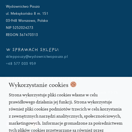
Wydawnictwo Pauza
ul. Meksykańska 8 m. 151
03-948 Warszawa, Polska
NIP 5252024273
REGON 367470313
W SPRAWACH SKLEPU:
skleppauzy@wydawnictwopauza.pl
+48 577 003 959
W SPRAWACH WYDAWNICZYCH:
Wykorzystanie cookies
info@wydawnictwopauza.pl
+48 501 177 119 (czynny w dni powszednie w godzinach 11-15,
Strona wykorzystuje pliki cookies własne w celu
proszę o wysłanie wiadomości SMS, gdybym nie odbierała)
prawidłowego działania jej funkcji. Strona wykorzystuje
również pliki cookies podmiotów trzecich w celu korzystania
SOCIAL MEDIA
z zewnętrznych narzędzi analitycznych, społecznościowych,
marketingowych. Informacje gromadzone za pośrednictwem
tych plików cookies przetwarzane są również przez