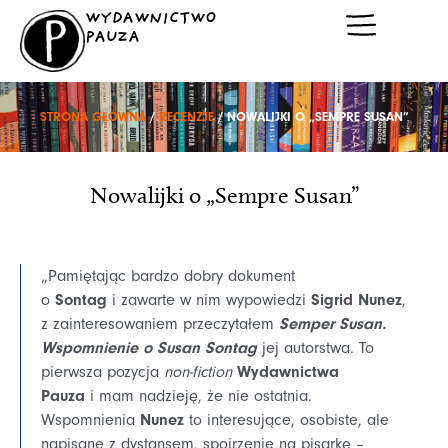
Przejdź
WYDAWNICTWO
do
PAUZA
treści
STRONA GŁÓWNA
/
RECENZJE
/ NOWALIJKI O „SEMPRE SUSAN”
Nowalijki o „Sempre Susan”
„Pamiętając bardzo dobry dokument
Sontag
Sigrid Nunez
o
i zawarte w nim wypowiedzi
,
Semper Susan.
z zainteresowaniem przeczytałem
Wspomnienie o Susan Sontag
jej autorstwa. To
Wydawnictwa
pierwsza pozycja
non-fiction
Pauza
i mam nadzieję, że nie ostatnia.
Nunez
Wspomnienia
to interesujące, osobiste, ale
napisane z dystansem, spojrzenie na pisarkę –