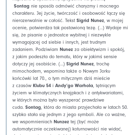
Sontag
nie sposób odmówić charyzmy i mocnego
charakteru. Jej życie, twórczość i osobowość łączy się
Sigrid Nunez
nierozerwalnie w całość. Tekst
, w mojej
ocenie, potwierdza tak postawioną tezę. (…) Wydaje mi
się, że pisanie o jednostce wybitnej i niezwykle
wymagającej od siebie i innych, jest trudnym
Nunez
zadaniem. Podziwiam
za obiektywizm i spokój,
z jakim podeszła do tematu, który w jakimś sensie
Sigrid Nunez
dotyczy jej osobiście. (…)
, trochę
mimochodem, wspomina także o Nowym Jorku
końcówki lat 70., o tym mitycznym dziś mieście
Klubu 54
Andy’go Warhola
z czasów
i
, tętniącym
życiem w klimatycznych knajpkach i z antykwariatami,
w których można było wyszperać prawdziwe
Sontag
cuda.
, która do miasta przyjechała w latach 50.
szybko stała się jednym z jego symboli. Ale co ważne,
Nunzez
we wspomnieniach
tej (być może
automatycznie oczekiwanej) koturnowości nie widać,