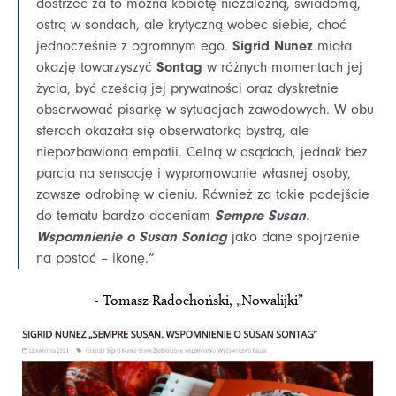
dostrzec za to można kobietę niezależną, świadomą,
ostrą w sondach, ale krytyczną wobec siebie, choć
Sigrid Nunez
jednocześnie z ogromnym ego.
miała
Sontag
okazję towarzyszyć
w różnych momentach jej
życia, być częścią jej prywatności oraz dyskretnie
obserwować pisarkę w sytuacjach zawodowych. W obu
sferach okazała się obserwatorką bystrą, ale
niepozbawioną empatii. Celną w osądach, jednak bez
parcia na sensację i wypromowanie własnej osoby,
zawsze odrobinę w cieniu. Również za takie podejście
Sempre Susan.
do tematu bardzo doceniam
Wspomnienie o Susan Sontag
jako dane spojrzenie
na postać – ikonę.
”
- Tomasz Radochoński, „Nowalijki”