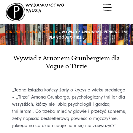
Przejdź
WYDAWNICTWO
do
PAUZA
treści
STRONA GŁÓWNA
/
RECENZJE
/ WYWIAD Z ARNONEM GRUNBERGIEM
DLA VOGUE O TIRZIE
Wywiad z Arnonem Grunbergiem dla
Vogue o Tirzie
„Jedna książka kończy żarty o kryzysie wieku średniego
– „Tirza” Arnona Grunberga, psychologiczny thriller dla
wszystkich, którzy nie lubią psychologii i gardzą
thrillerami. Co trzeba mieć w głowie i przeżyć samemu,
żeby napisać bestsellerową powieść o mężczyźnie,
jakiego na co dzień udaje nam się nie zauważyć?”