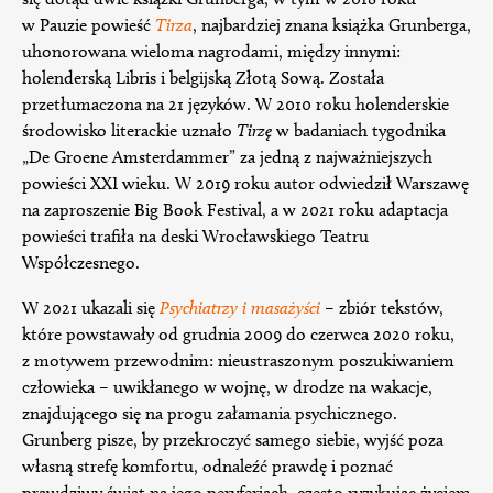
w Pauzie powieść
Tirza
, najbardziej znana książka Grunberga,
uhonorowana wieloma nagrodami, między innymi:
holenderską Libris i belgijską Złotą Sową. Została
przetłumaczona na 21 języków. W 2010 roku holenderskie
środowisko literackie uznało
Tirzę
w badaniach tygodnika
„De Groene Amsterdammer” za jedną z najważniejszych
powieści XXI wieku. W 2019 roku autor odwiedził Warszawę
na zaproszenie Big Book Festival, a w 2021 roku adaptacja
powieści trafiła na deski Wrocławskiego Teatru
Współczesnego.
W 2021 ukazali się
Psychiatrzy i masażyści
– zbiór tekstów,
które powstawały od grudnia 2009 do czerwca 2020 roku,
z motywem przewodnim: nieustraszonym poszukiwaniem
człowieka – uwikłanego w wojnę, w drodze na wakacje,
znajdującego się na progu załamania psychicznego.
Grunberg pisze, by przekroczyć samego siebie, wyjść poza
własną strefę komfortu, odnaleźć prawdę i poznać
prawdziwy świat na jego peryferiach, często ryzykując życiem