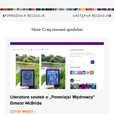
Prev
Na
POPRZEDNIA RECENZJA
NASTĘPNA RECENZJA
Może Ci się również spodobać
Literatura sauteé o „Pomniejsi Wędrowcy”
Eimear McBride
CZYTAJ WIĘCEJ »