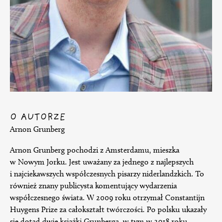
O AUTORZE
Arnon Grunberg
Arnon Grunberg pochodzi z Amsterdamu, mieszka
w Nowym Jorku. Jest uważany za jednego z najlepszych
i najciekawszych współczesnych pisarzy niderlandzkich. To
również znany publicysta komentujący wydarzenia
współczesnego świata. W 2009 roku otrzymał Constantijn
Huygens Prize za całokształt twórczości. Po polsku ukazały
się dotąd dwie książki Grunberga, w tym w 2018 roku