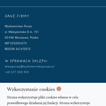
DANE FIRMY
Wydawnictwo Pauza
ul. Meksykańska 8 m. 151
03-948 Warszawa, Polska
NIP 5252024273
REGON 367470313
W SPRAWACH SKLEPU:
skleppauzy@wydawnictwopauza.pl
+48 577 003 959
W SPRAWACH WYDAWNICZYCH:
Wykorzystanie cookies
info@wydawnictwopauza.pl
+48 501 177 119 (czynny w dni powszednie w godzinach 11-15,
Strona wykorzystuje pliki cookies własne w celu
proszę o wysłanie wiadomości SMS, gdybym nie odbierała)
prawidłowego działania jej funkcji. Strona wykorzystuje