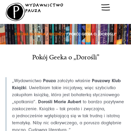
Przejdź
WYDAWNICTWO
do
PAUZA
treści
STRONA GŁÓWNA
/
RECENZJE
/ POKÓJ GEEKA O „DOROŚLI”
Pokój Geeka o „Dorośli”
Pauza
Pauzowy Klub
„Wydawnictwo
założyło właśnie
Książki
. Uwielbiam takie inicjatywy, więc szybciutko
zakupiłam książkę, która jest bohaterką styczniowego
Dorośli Marie Aubert
„spotkania”.
to bardzo pozytywne
zaskoczenie. Książka – tak prosta i zwyczajna,
a jednocześnie wgłębiającą się w tak trudną i istotną
tematykę. Niby nic odkrywczego, a porusza dogłębnie
mocno. Cudowna literatura..”