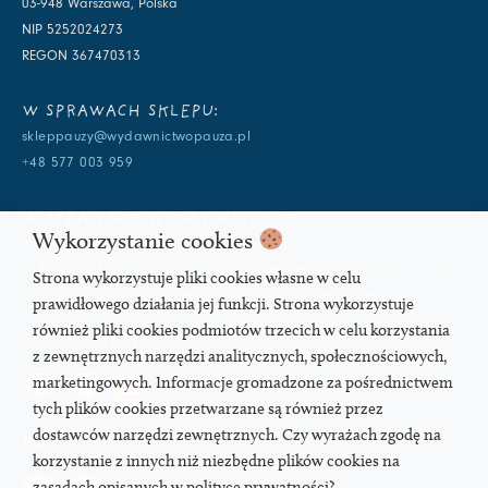
03-948 Warszawa, Polska
NIP 5252024273
REGON 367470313
W SPRAWACH SKLEPU:
skleppauzy@wydawnictwopauza.pl
+48 577 003 959
W SPRAWACH WYDAWNICZYCH:
Wykorzystanie cookies
info@wydawnictwopauza.pl
+48 501 177 119 (czynny w dni powszednie w godzinach 11-15,
Strona wykorzystuje pliki cookies własne w celu
proszę o wysłanie wiadomości SMS, gdybym nie odbierała)
prawidłowego działania jej funkcji. Strona wykorzystuje
również pliki cookies podmiotów trzecich w celu korzystania
SOCIAL MEDIA
z zewnętrznych narzędzi analitycznych, społecznościowych,
marketingowych. Informacje gromadzone za pośrednictwem
tych plików cookies przetwarzane są również przez
dostawców narzędzi zewnętrznych. Czy wyrażach zgodę na
PODCAST
korzystanie z innych niż niezbędne plików cookies na
zasadach opisanych w polityce prywatności?