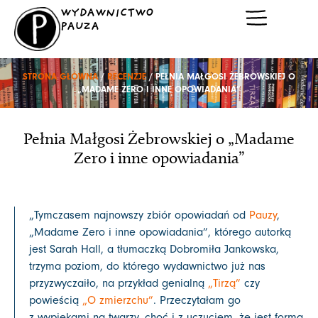
Przejdź
WYDAWNICTWO
do
PAUZA
treści
STRONA GŁÓWNA
/
RECENZJE
/ PEŁNIA MAŁGOSI ŻEBROWSKIEJ O
„MADAME ZERO I INNE OPOWIADANIA”
Pełnia Małgosi Żebrowskiej o „Madame
Zero i inne opowiadania”
„Tymczasem najnowszy zbiór opowiadań od
Pauzy
,
„Madame Zero i inne opowiadania”, którego autorką
jest Sarah Hall, a tłumaczką Dobromiła Jankowska,
trzyma poziom, do którego wydawnictwo już nas
przyzwyczaiło, na przykład genialną
„Tirzą”
czy
powieścią
„O zmierzchu”
. Przeczytałam go
z wypiekami na twarzy, choć i z uczuciem, że jest formą