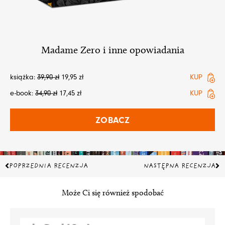
Madame Zero i inne opowiadania
książka:
39,90
zł
19,95
zł
KUP
e-book:
34,90
zł
17,45
zł
KUP
ZOBACZ
Prev
Na
POPRZEDNIA RECENZJA
NASTĘPNA RECENZJA
Może Ci się również spodobać