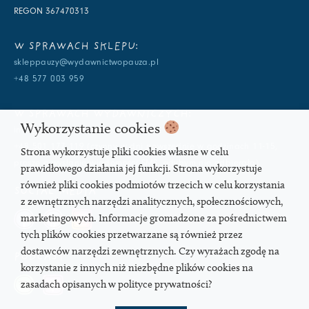
REGON 367470313
W SPRAWACH SKLEPU:
skleppauzy@wydawnictwopauza.pl
+48 577 003 959
W SPRAWACH WYDAWNICZYCH:
Wykorzystanie cookies
info@wydawnictwopauza.pl
+48 501 177 119 (czynny w dni powszednie w godzinach 11-15,
Strona wykorzystuje pliki cookies własne w celu
proszę o wysłanie wiadomości SMS, gdybym nie odbierała)
prawidłowego działania jej funkcji. Strona wykorzystuje
również pliki cookies podmiotów trzecich w celu korzystania
SOCIAL MEDIA
z zewnętrznych narzędzi analitycznych, społecznościowych,
marketingowych. Informacje gromadzone za pośrednictwem
tych plików cookies przetwarzane są również przez
dostawców narzędzi zewnętrznych. Czy wyrażach zgodę na
PODCAST
korzystanie z innych niż niezbędne plików cookies na
zasadach opisanych w polityce prywatności?