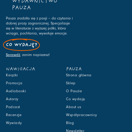
WYDAWNICTWO
PAUZA
Pauza zrodziła się z pasji – do czytania i
dobrej prozy zagranicznej. Specjalizuje
się w literaturze z wyższej półki, która
wciąga, pochłania, wywołuje emocje.
CO WYDAJĘ?
Sprawdź
, zanim napiszesz!
NAWIGACJA
PAUZA
Książki
Strona główna
Promocja
Sklep
Audiobooki
O Pauzie
Autorzy
Co wydaję
Podcast
About us
Recenzje
Współpracownicy
Wywiady
Blog
Newsletter