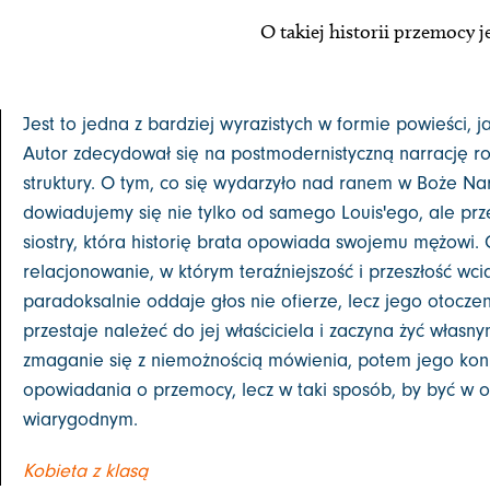
O takiej historii przemocy j
Jest to jedna z bardziej wyrazistych w formie powieści, j
Autor zdecydował się na postmodernistyczną narrację r
struktury. O tym, co się wydarzyło nad ranem w Boże Na
dowiadujemy się nie tylko od samego Louis'ego, ale pr
siostry, która historię brata opowiada swojemu mężowi.
relacjonowanie, w którym teraźniejszość i przeszłość wcią
paradoksalnie oddaje głos nie ofierze, lecz jego otoczen
przestaje należeć do jej właściciela i zaczyna żyć własny
zmaganie się z niemożnością mówienia, potem jego koni
opowiadania o przemocy, lecz w taki sposób, by być w o
wiarygodnym.
Kobieta z klasą