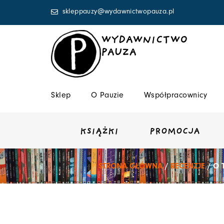
Przejdź
skleppauzy@wydawnictwopauza.pl
do
treści
WYDAWNICTWO
PAUZA
Sklep
O Pauzie
Współpracownicy
KSIĄŻKI
PROMOCJA
STRONA GŁÓWNA
/
RECENZJE
/ O 