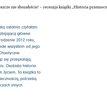
eszcze nie słyszałyście! – recenzja książki „Historia przemocy
aką ostatnio czytałam.
ozbijającą główne
rodzenie 2012 roku,
zede wszystkim od jego
 Chaotyczne
ż się przeplatają,
iu. Osobista historia
m życiem. Ta książka to
ecznością, potrzebą
czach innych