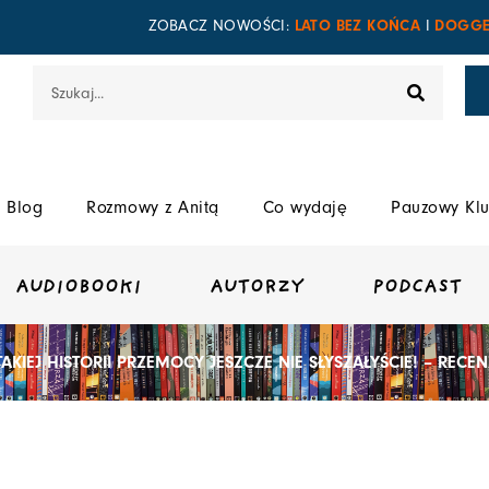
LATO BEZ KOŃCA
DOGGE
ZOBACZ NOWOŚCI:
I
Szukaj
Blog
Rozmowy z Anitą
Co wydaję
Pauzowy Klu
AUDIOBOOKI
AUTORZY
PODCAST
TAKIEJ HISTORII PRZEMOCY JESZCZE NIE SŁYSZAŁYŚCIE! – RECE