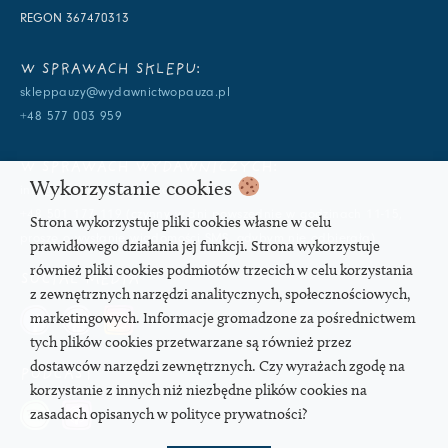
REGON 367470313
W SPRAWACH SKLEPU:
skleppauzy@wydawnictwopauza.pl
+48 577 003 959
W SPRAWACH WYDAWNICZYCH:
Wykorzystanie cookies
info@wydawnictwopauza.pl
+48 501 177 119 (czynny w dni powszednie w godzinach 11-15,
Strona wykorzystuje pliki cookies własne w celu
proszę o wysłanie wiadomości SMS, gdybym nie odbierała)
prawidłowego działania jej funkcji. Strona wykorzystuje
również pliki cookies podmiotów trzecich w celu korzystania
SOCIAL MEDIA
z zewnętrznych narzędzi analitycznych, społecznościowych,
marketingowych. Informacje gromadzone za pośrednictwem
tych plików cookies przetwarzane są również przez
dostawców narzędzi zewnętrznych. Czy wyrażach zgodę na
PODCAST
korzystanie z innych niż niezbędne plików cookies na
zasadach opisanych w polityce prywatności?