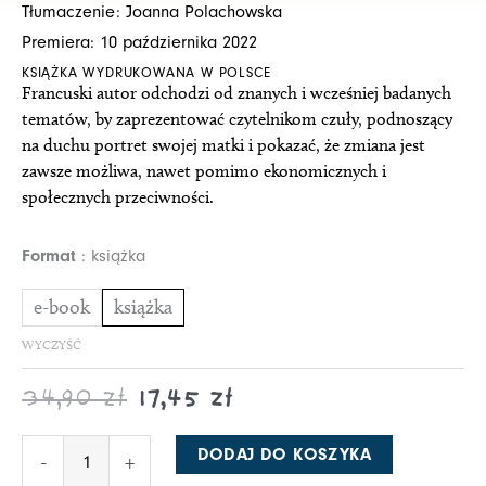
Tłumaczenie: Joanna Polachowska
14,95 zł
29,90 zł
Premiera: 10 października 2022
do
do
KSIĄŻKA WYDRUKOWANA W POLSCE
17,45 zł
34,90 zł
Francuski autor odchodzi od znanych i wcześniej badanych
tematów, by zaprezentować czytelnikom czuły, podnoszący
na duchu portret swojej matki i pokazać, że zmiana jest
zawsze możliwa, nawet pomimo ekonomicznych i
społecznych przeciwności.
ilość
Format
książka
Zmagania
i
e-book
książka
metamorfozy
WYCZYŚĆ
kobiety
34,90
zł
17,45
zł
DODAJ DO KOSZYKA
-
+