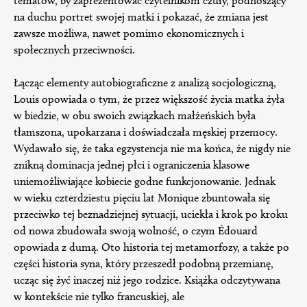
tematów, by zaprezentować czytelnikom czuły, podnoszący
na duchu portret swojej matki i pokazać, że zmiana jest
zawsze możliwa, nawet pomimo ekonomicznych i
społecznych przeciwności.
Łącząc elementy autobiograficzne z analizą socjologiczną,
Louis opowiada o tym, że przez większość życia matka żyła
w biedzie, w obu swoich związkach małżeńskich była
tłamszona, upokarzana i doświadczała męskiej przemocy.
Wydawało się, że taka egzystencja nie ma końca, że nigdy nie
znikną dominacja jednej płci i ograniczenia klasowe
uniemożliwiające kobiecie godne funkcjonowanie. Jednak
w wieku czterdziestu pięciu lat Monique zbuntowała się
przeciwko tej beznadziejnej sytuacji, uciekła i krok po kroku
od nowa zbudowała swoją wolność, o czym Édouard
opowiada z dumą. Oto historia tej metamorfozy, a także po
części historia syna, który przeszedł podobną przemianę,
ucząc się żyć inaczej niż jego rodzice. Książka odczytywana
w kontekście nie tylko francuskiej, ale