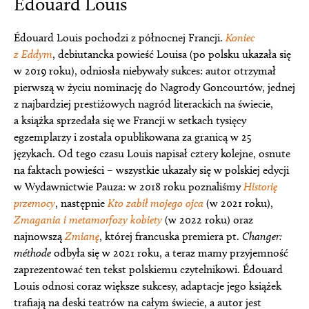
Édouard Louis
Édouard Louis pochodzi z północnej Francji.
Koniec
z Eddym
, debiutancka powieść Louisa (po polsku ukazała się
w 2019 roku), odniosła niebywały sukces: autor otrzymał
pierwszą w życiu nominację do Nagrody Goncourtów, jednej
z najbardziej prestiżowych nagród literackich na świecie,
a książka sprzedała się we Francji w setkach tysięcy
egzemplarzy i została opublikowana za granicą w 25
językach. Od tego czasu Louis napisał cztery kolejne, osnute
na faktach powieści – wszystkie ukazały się w polskiej edycji
w Wydawnictwie Pauza: w 2018 roku poznaliśmy
Historię
przemocy
, następnie
Kto zabił mojego ojca
(w 2021 roku),
Zmagania i metamorfozy kobiety
(w 2022 roku) oraz
najnowszą
Zmianę
, której francuska premiera pt.
Changer:
méthode
odbyła się w 2021 roku, a teraz mamy przyjemność
zaprezentować ten tekst polskiemu czytelnikowi. Édouard
Louis odnosi coraz większe sukcesy, adaptacje jego książek
trafiają na deski teatrów na całym świecie, a autor jest