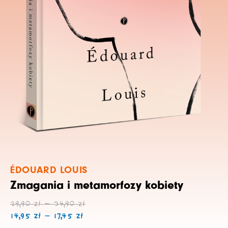
ÉDOUARD LOUIS
Zmagania i metamorfozy kobiety
Zakres
Zakres
29,90
zł
–
34,90
zł
cen:
cen:
14,95
zł
–
17,45
zł
od
od