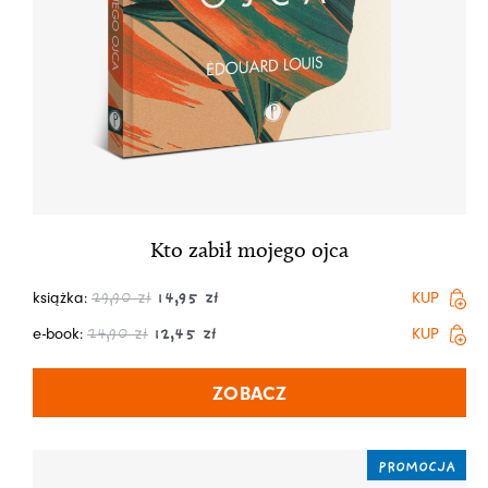
Kto zabił mojego ojca
książka:
KUP
29,90
zł
14,95
zł
e-book:
KUP
24,90
zł
12,45
zł
ZOBACZ
PROMOCJA