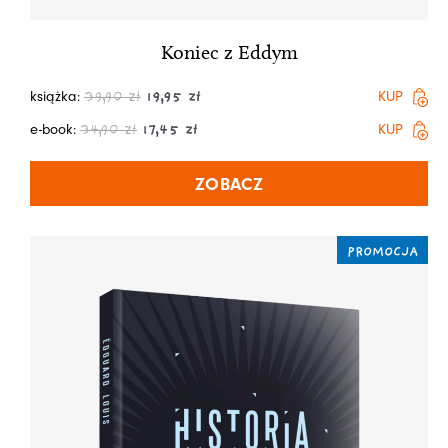
Koniec z Eddym
książka:
KUP
39,90
zł
19,95
zł
e-book:
KUP
34,90
zł
17,45
zł
ZOBACZ
PROMOCJA