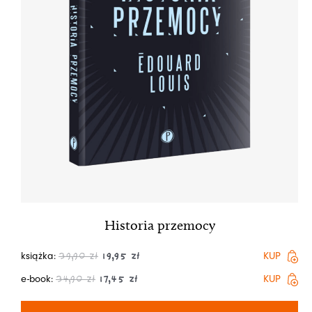
Historia przemocy
książka:
KUP
39,90
zł
19,95
zł
e-book:
KUP
34,90
zł
17,45
zł