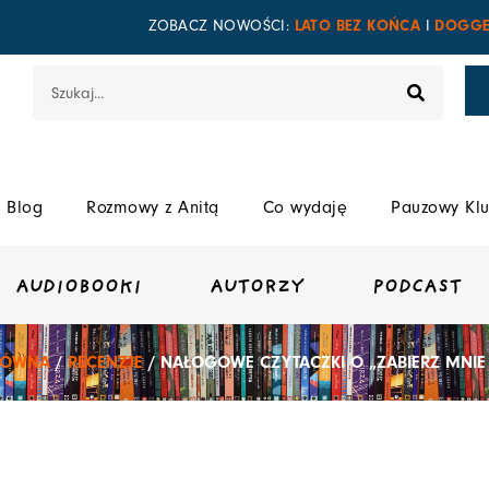
LATO BEZ KOŃCA
DOGGE
ZOBACZ NOWOŚCI:
I
Szukaj
Blog
Rozmowy z Anitą
Co wydaję
Pauzowy Klu
AUDIOBOOKI
AUTORZY
PODCAST
ŁÓWNA
/
RECENZJE
/ NAŁOGOWE CZYTACZKI O „ZABIERZ MNI