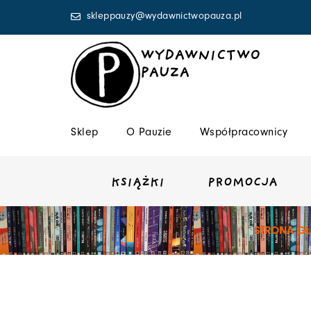
Przejdź
skleppauzy@wydawnictwopauza.pl
do
treści
WYDAWNICTWO
PAUZA
Sklep
O Pauzie
Współpracownicy
KSIĄŻKI
PROMOCJA
STRONA G