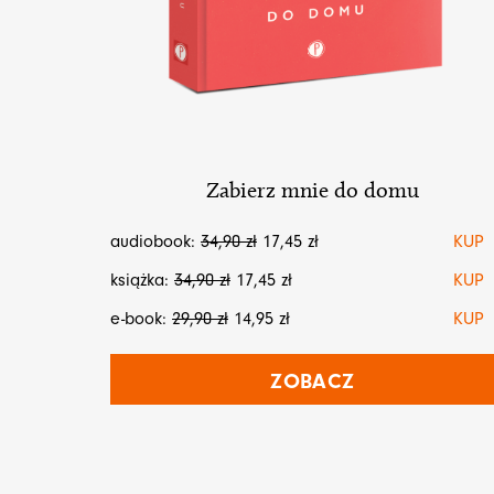
Zabierz mnie do domu
audiobook:
34,90
zł
17,45
zł
KUP
książka:
34,90
zł
17,45
zł
KUP
e-book:
29,90
zł
14,95
zł
KUP
ZOBACZ