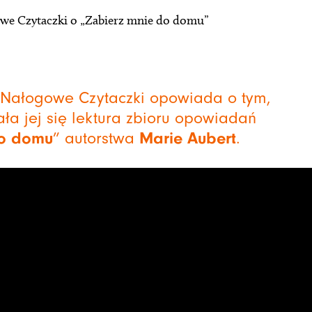
we Czytaczki o „Zabierz mnie do domu”
u Nałogowe Czytaczki opowiada o tym,
a jej się lektura zbioru opowiadań
do domu
” autorstwa
Marie Aubert
.