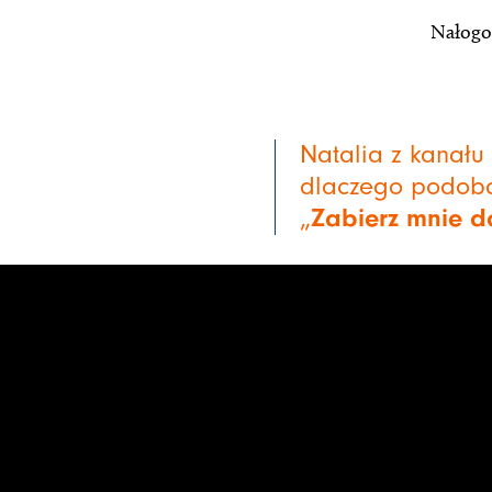
Nałogo
Natalia z kanał
dlaczego podobał
„
Zabierz mnie 