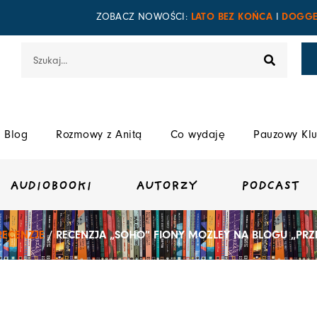
LATO BEZ KOŃCA
DOGGE
ZOBACZ NOWOŚCI:
I
Szukaj
Blog
Rozmowy z Anitą
Co wydaję
Pauzowy Klu
AUDIOBOOKI
AUTORZY
PODCAST
RECENZJE
/ RECENZJA „SOHO” FIONY MOZLEY NA BLOGU „PRZ