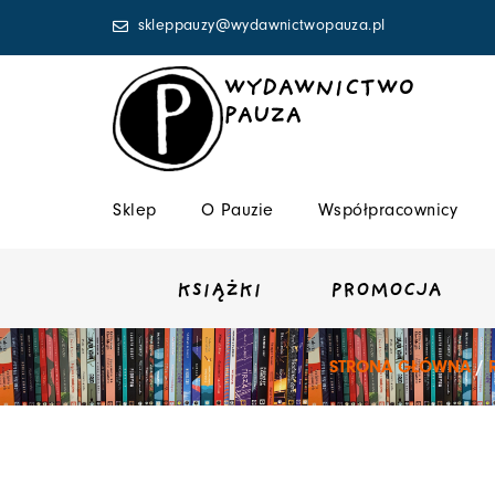
Przejdź
skleppauzy@wydawnictwopauza.pl
do
treści
WYDAWNICTWO
PAUZA
Sklep
O Pauzie
Współpracownicy
KSIĄŻKI
PROMOCJA
STRONA GŁÓWNA
/