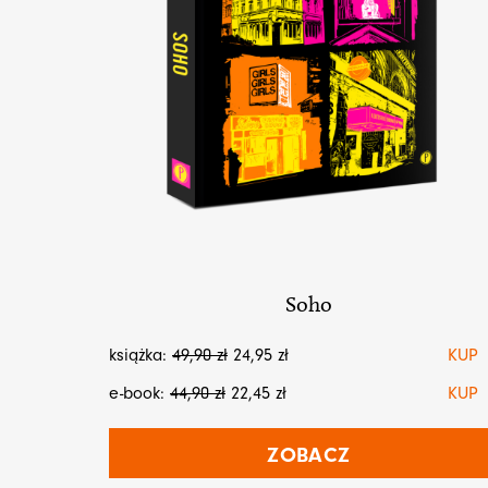
Soho
książka:
49,90
zł
24,95
zł
KUP
e-book:
44,90
zł
22,45
zł
KUP
ZOBACZ