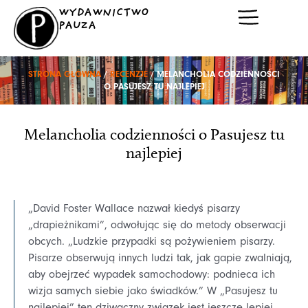
Przejdź
WYDAWNICTWO
do
PAUZA
treści
STRONA GŁÓWNA
/
RECENZJE
/ MELANCHOLIA CODZIENNOŚCI
O PASUJESZ TU NAJLEPIEJ
Melancholia codzienności o Pasujesz tu
najlepiej
„David Foster Wallace nazwał kiedyś pisarzy
„drapieżnikami”, odwołując się do metody obserwacji
obcych. „Ludzkie przypadki są pożywieniem pisarzy.
Pisarze obserwują innych ludzi tak, jak gapie zwalniają,
aby obejrzeć wypadek samochodowy: podnieca ich
wizja samych siebie jako świadków.” W „Pasujesz tu
najlepiej” ten dziwaczny związek jest jeszcze lepiej