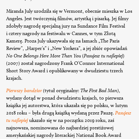
Miranda July urodziła się w Vermont, obecnie mieszka w Los
Angeles. Jest twórczynią filmów, artystką i pisarką. Jej filmy
zdobyły nagrodę specjalną jury na Sundance Film Festival
i cztery nagrody na festiwalu w Cannes, w tym Złotą
Kamerę. Proza July ukazywała się na łamach „The Paris
Review”, „Harper’s” i „New Yorkera”, a jej zbiór opowiadań
No One Belongs Here More Than You
(
Pasujesz tu najlepiej
)
(2007) został nagrodzony Frank O’Connor International
Short Story Award i opublikowany w dwudziestu trzech
krajach.
Pierwszy bandzior
(
tytuł oryginalny:
The First Bad Man)
,
wydany dotąd w ponad dwudziestu krajach, to pierwsza
książka jej autorstwa, która ukazała się po polsku, w lutym
2018 roku – była drugą książką wydaną przez Pauzę.
Pasujesz
tu najlepiej
ukazało się w na początku 2019 roku, zaś
najnowsza, nominowana do najbardziej prestiżowej
amerykańskiej nagrody literackiej National Book Award