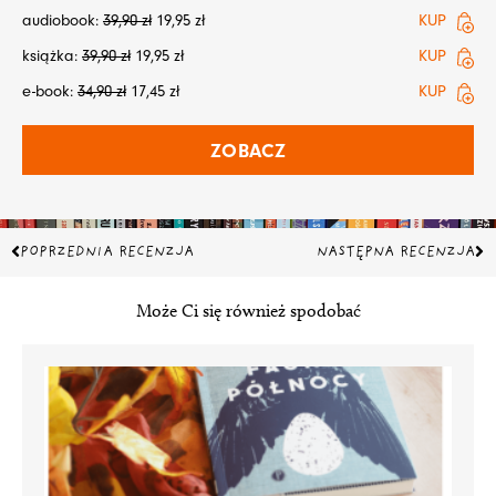
audiobook:
39,90
zł
19,95
zł
KUP
książka:
39,90
zł
19,95
zł
KUP
e-book:
34,90
zł
17,45
zł
KUP
ZOBACZ
Prev
Na
POPRZEDNIA RECENZJA
NASTĘPNA RECENZJA
Może Ci się również spodobać