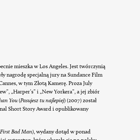
ecnie mieszka w Los Angeles. Jest twórczynią
obyły nagrodę specjalną jury na Sundance Film
w Cannes, w tym Złotą Kamerę. Proza July
w”, „Harper’s” i „New Yorkera”, a jej zbiór
han You
(
Pasujesz tu najlepiej
) (2007) został
al Short Story Award i opublikowany
First Bad Man)
, wydany dotąd w ponad
jej autorstwa, która ukazała się po polsku,