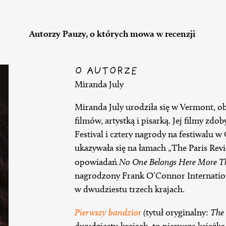
Autorzy Pauzy, o których mowa w recenzji
O AUTORZE
Miranda July
Miranda July urodziła się w Vermont, ob
filmów, artystką i pisarką. Jej filmy zd
Festival i cztery nagrody na festiwalu 
ukazywała się na łamach „The Paris Revie
opowiadań
No One Belongs Here More T
nagrodzony Frank O’Connor Internation
w dwudziestu trzech krajach.
Pierwszy bandzior
(
tytuł oryginalny:
The 
dwudziestu krajach, to pierwsza książka 