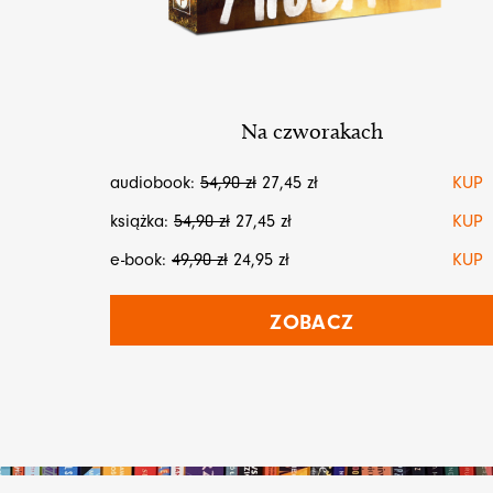
Na czworakach
audiobook:
54,90
zł
27,45
zł
KUP
książka:
54,90
zł
27,45
zł
KUP
e-book:
49,90
zł
24,95
zł
KUP
ZOBACZ