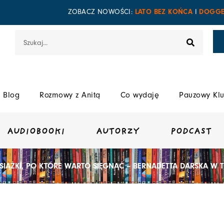
LATO BEZ KOŃCA
DOGGE
ZOBACZ NOWOŚCI:
I
Szukaj
Blog
Rozmowy z Anitą
Co wydaję
Pauzowy Klu
AUDIOBOOKI
AUTORZY
PODCAST
KSIĄŻKI, PO KTÓRE WARTO SIĘGNĄĆ – BERNADETTA DARSKA W