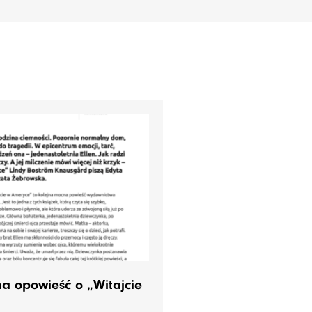
stępny
na opowieść o „Witajcie