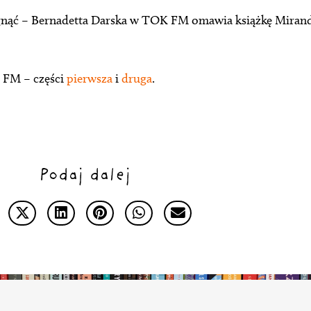
ięgnąć – Bernadetta Darska w TOK FM omawia książkę Miran
 FM – części
pierwsza
i
druga
.
Podaj dalej