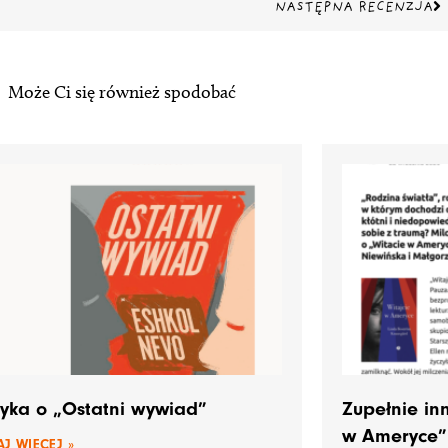
Na
NASTĘPNA RECENZJA
Może Ci się również spodobać
tyka o „Ostatni wywiad”
Zupełnie in
w Ameryce”
J WIĘCEJ »