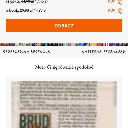
książka:
34,90
zł
17,45
zł
KUP
e-book:
29,90
zł
14,95
zł
KUP
ZOBACZ
Prev
Na
POPRZEDNIA RECENZJA
NASTĘPNA RECENZJA
Może Ci się również spodobać