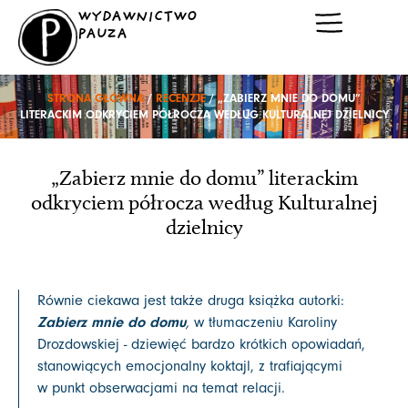
Przejdź
WYDAWNICTWO
do
PAUZA
treści
STRONA GŁÓWNA
/
RECENZJE
/ „ZABIERZ MNIE DO DOMU”
LITERACKIM ODKRYCIEM PÓŁROCZA WEDŁUG KULTURALNEJ DZIELNICY
„Zabierz mnie do domu” literackim
odkryciem półrocza według Kulturalnej
dzielnicy
Równie ciekawa jest także druga książka autorki:
Zabierz mnie do domu
,
w tłumaczeniu Karoliny
Drozdowskiej - dziewięć bardzo krótkich opowiadań,
stanowiących emocjonalny koktajl, z trafiającymi
w punkt obserwacjami na temat relacji.