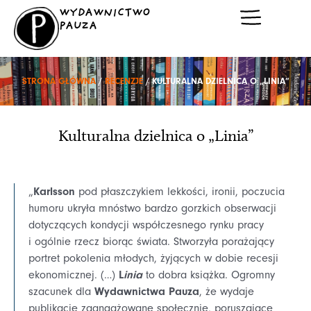
Przejdź
WYDAWNICTWO
do
PAUZA
treści
STRONA GŁÓWNA
/
RECENZJE
/ KULTURALNA DZIELNICA O „LINIA”
Kulturalna dzielnica o „Linia”
Karlsson
„
pod płaszczykiem lekkości, ironii, poczucia
humoru ukryła mnóstwo bardzo gorzkich obserwacji
dotyczących kondycji współczesnego rynku pracy
i ogólnie rzecz biorąc świata. Stworzyła porażający
portret pokolenia młodych, żyjących w dobie recesji
L
inia
ekonomicznej. (…)
to dobra książka. Ogromny
Wydawnictwa Pauza
szacunek dla
, że wydaje
publikacje zaangażowane społecznie, poruszające