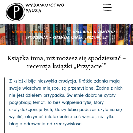
Przejdź
WYDAWNICTWO
do
PAUZA
treści
STRONA GŁÓWNA
/
RECENZJE
/ KSIĄŻKA INNA, NIŻ MOŻESZ SIĘ
SPODZIEWAĆ – RECENZJA KSIĄŻKI „PRZYJACIEL”
Książka inna, niż możesz się spodziewać –
recenzja książki „Przyjaciel”
Z książki bije niezwykła erudycja. Krótkie zdania mają
swoje właściwe miejsce, są przemyślane. Żadne z nich
nie jest dziełem przypadku. Świetnie dobrane cytaty
pogłębiają temat. To bez wątpienia tytuł, który
usatysfakcjonuje tych, którzy lubią podczas czytania się
wysilić, otrzymać intelektualnie coś więcej, niż tylko
błogie oderwanie od rzeczywistości.