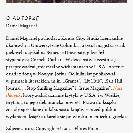
O AUTORZE
Daniel Magariel
Daniel Magariel pochodzi z Kansas City. Studia licencjackie
ukończył na Uniwersytecie Columbia, a tytuł magistra sztuk
pięknych uzyskał na Syracuse University, gdzie był
stypendystą Cornelii Carhart. W dzieciństwie często się
przeprowadzał, mieszkał w wielu stanach w U.S.A., obecnie
osiadł z żoną w Nowym Jorku. Od kilku lat publikował
w pismach literackich, m.in. „Granta”, „Lit Hub”, „Salt Hill
Journal”, „Stop Smiling Magazine” i „Issue Magazine”.
Nasz
chłopak
, który zyskał uznanie krytyki w U.S.A. i w Wielkiej
Brytanii, to jego debiutancka powieść. Prawa do książki
zostały sprzedane do kilkunastu krajów – przed polskim
wydaniem, książka ukazała się po włosku, niemiecku, grecku.
Zdjęcie autora Copyright © Lucas Flores Piran