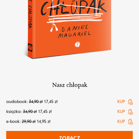
Nasz chłopak
audiobook:
34,90
zł
17,45
zł
KUP
książka:
34,90
zł
17,45
zł
KUP
e-book:
29,90
zł
14,95
zł
KUP
ZOBACZ