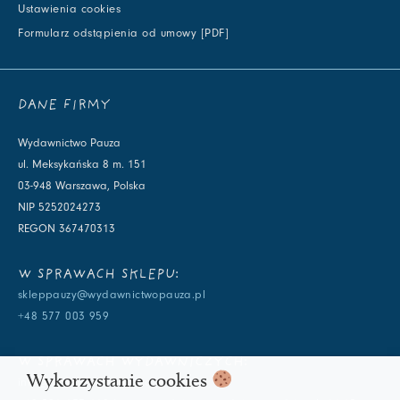
Ustawienia cookies
Formularz odstąpienia od umowy [PDF]
DANE FIRMY
Wydawnictwo Pauza
ul. Meksykańska 8 m. 151
03-948 Warszawa, Polska
NIP 5252024273
REGON 367470313
W SPRAWACH SKLEPU:
skleppauzy@wydawnictwopauza.pl
+48 577 003 959
W SPRAWACH WYDAWNICZYCH:
Wykorzystanie cookies
info@wydawnictwopauza.pl