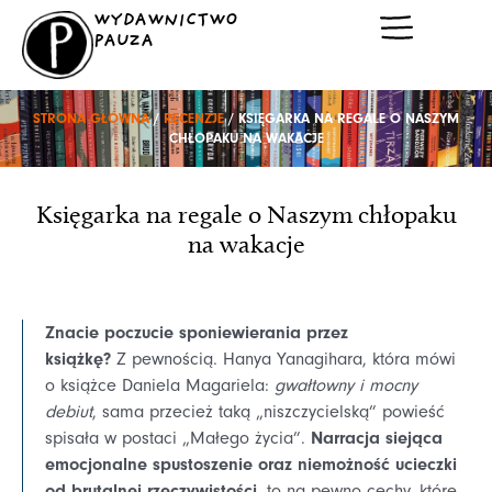
Przejdź
WYDAWNICTWO
do
PAUZA
treści
STRONA GŁÓWNA
/
RECENZJE
/ KSIĘGARKA NA REGALE O NASZYM
CHŁOPAKU NA WAKACJE
Księgarka na regale o Naszym chłopaku
na wakacje
Znacie poczucie sponiewierania przez
książkę?
Z pewnością. Hanya Yanagihara, która mówi
o książce Daniela Magariela:
gwałtowny i mocny
debiut
, sama przecież taką „niszczycielską” powieść
Narracja siejąca
spisała w postaci „Małego życia”.
emocjonalne spustoszenie oraz niemożność ucieczki
od brutalnej rzeczywistości,
to na pewno cechy, które