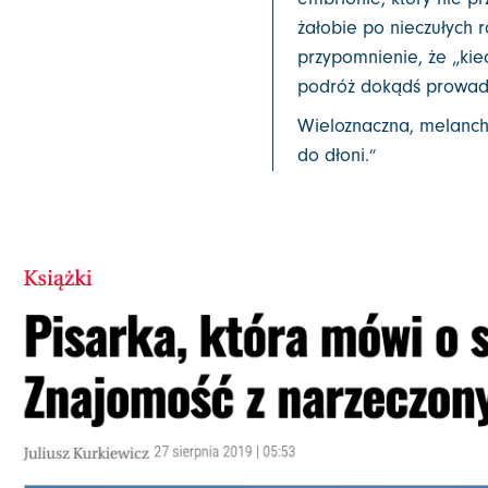
żałobie po nieczułych 
przypomnienie, że „kie
podróż dokądś prowadzi
Wieloznaczna, melancho
do dłoni.
”