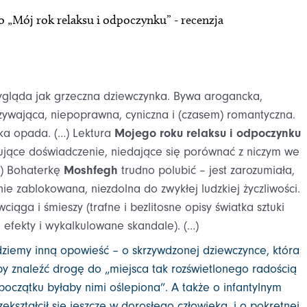
 „Mój rok relaksu i odpoczynku” - recenzja
gląda jak grzeczna dziewczynka. Bywa arogancka,
yzywająca, niepoprawna, cyniczna i (czasem) romantyczna.
ęka opada. (…) Lektura
Mojego roku relaksu i odpoczynku
tujące doświadczenie, niedające się porównać z niczym we
…) Bohaterkę
Moshfegh
trudno polubić – jest zarozumiała,
e zablokowana, niezdolna do zwykłej ludzkiej życzliwości.
ciąga i śmieszy (trafne i bezlitosne opisy światka sztuki
efekty i wykalkulowane skandale). (…)
ziemy inną opowieść – o skrzywdzonej dziewczynce, która
y znaleźć drogę do „miejsca tak rozświetlonego radością
początku byłaby nimi oślepiona”. A także o infantylnym
zekształcił się jeszcze w dorosłego człowieka, i o pokrętnej