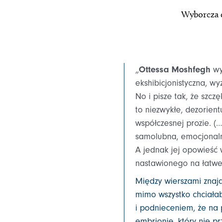
Wyborcza o
„
Ottessa Moshfegh
wy
ekshibicjonistyczna, w
No i pisze tak, że szcz
to niezwykłe, dezorien
współczesnej prozie. (
samolubna, emocjonalni
A jednak jej opowieść w
nastawionego na łatwe 
Między wierszami znajd
mimo wszystko chciałab
i podnieceniem, że na 
embrionie, który nie pr