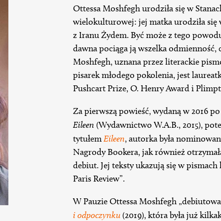
Ottessa Moshfegh urodziła się w Stanac
wielokulturowej: jej matka urodziła się
z Iranu Żydem. Być może z tego powodu
dawna pociąga ją wszelka odmienność, c
Moshfegh, uznana przez literackie pismo
pisarek młodego pokolenia, jest laureat
Pushcart Prize, O. Henry Award i Plimpt
Za pierwszą powieść, wydaną w 2016 po
Eileen
(Wydawnictwo W.A.B., 2015), po
tytułem
Eileen
, autorka była nominowana
Nagrody Bookera, jak również otrzyma
debiut. Jej teksty ukazują się w pismach
Paris Review”.
W Pauzie Ottessa Moshfegh „debiutowa
i odpoczynku
(2019), która była już kil