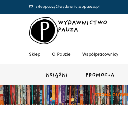
Przejdź
skleppauzy@wydawnictwopauza.pl
do
treści
WYDAWNICTWO
PAUZA
Sklep
O Pauzie
Współpracownicy
KSIĄŻKI
PROMOCJA
STRONA GŁÓW