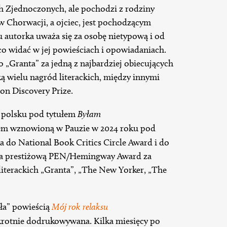
h Zjednoczonych, ale pochodzi z rodziny
 w Chorwacji, a ojciec, jest pochodzącym
 autorka uważa się za osobę nietypową i od
o widać w jej powieściach i opowiadaniach.
 „Granta” za jedną z najbardziej obiecujących
ką wielu nagród literackich, między innymi
on Discovery Prize.
 polsku pod tytułem
Byłam
tem wznowioną w Pauzie w 2024 roku pod
 do National Book Critics Circle Award i do
ła prestiżową PEN/Hemingway Award za
 literackich „Granta”, „The New Yorker, „The
ła” powieścią
Mój rok relaksu
kakrotnie dodrukowywana. Kilka miesięcy po