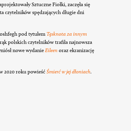
aprojektowały Sztuczne Fiołki, zaczęła się
sta czytelników spędzających długie dni
Moshfegh pod tytułem
Tęsknota za innym
rąk polskich czytelników trafiła najnowsza
zyniósł nowe wydanie
Eileen
oraz ekranizację
 w 2020 roku powieść
Śmierć w jej dłoniach
.