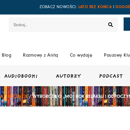
LATO BEZ KOŃCA
DOGGE
ZOBACZ NOWOŚCI:
I
Szukaj
Blog
Rozmowy z Anitą
Co wydaję
Pauzowy Klu
AUDIOBOOKI
AUTORZY
PODCAST
NA
/
RECENZJE
/ WYBORCZA O „MÓJ ROK RELAKSU I ODPOCZYN