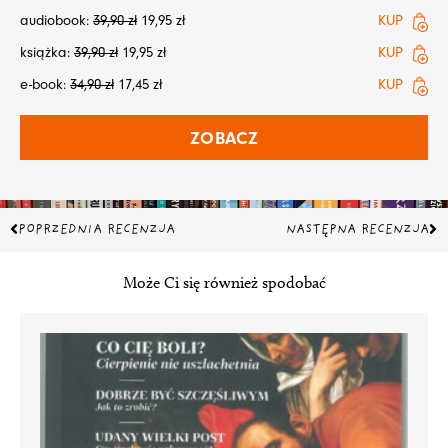
audiobook:
39,90
zł
19,95
zł
KUP
książka:
39,90
zł
19,95
zł
KUP
e-book:
34,90
zł
17,45
zł
KUP
ZOBACZ
Prev
Na
POPRZEDNIA RECENZJA
NASTĘPNA RECENZJA
Może Ci się również spodobać