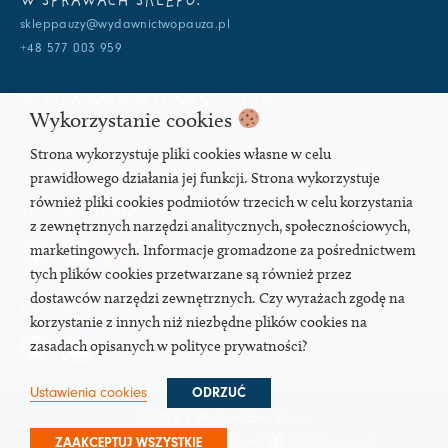
W SPRAWACH SKLEPU:
skleppauzy@wydawnictwopauza.pl
+48 577 003 959
W SPRAWACH WYDAWNICZYCH:
Wykorzystanie cookies
info@wydawnictwopauza.pl
+48 501 177 119 (czynny w dni powszednie w godzinach 11-15,
Strona wykorzystuje pliki cookies własne w celu
proszę o wysłanie wiadomości SMS, gdybym nie odbierała)
prawidłowego działania jej funkcji. Strona wykorzystuje
również pliki cookies podmiotów trzecich w celu korzystania
SOCIAL MEDIA
z zewnętrznych narzędzi analitycznych, społecznościowych,
marketingowych. Informacje gromadzone za pośrednictwem
tych plików cookies przetwarzane są również przez
dostawców narzędzi zewnętrznych. Czy wyrażach zgodę na
PODCAST
korzystanie z innych niż niezbędne plików cookies na
zasadach opisanych w polityce prywatności?
Ustawienia cookies
ODRZUĆ
© 2026 | Wydawnictwo Pauza
Strona pod troskliwymi skrzydłami
SIMPLY yourself
ZAAKCEPTUJ WSZYSTKIE