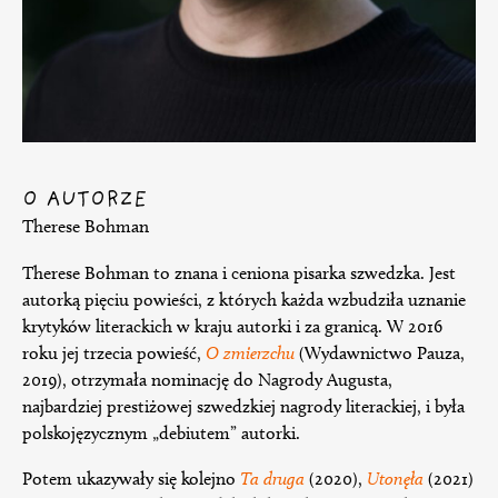
O AUTORZE
Therese Bohman
Therese Bohman to znana i ceniona pisarka szwedzka. Jest
autorką pięciu powieści, z których każda wzbudziła uznanie
krytyków literackich w kraju autorki i za granicą. W 2016
roku jej trzecia powieść,
O zmierzchu
(Wydawnictwo Pauza,
2019), otrzymała nominację do Nagrody Augusta,
najbardziej prestiżowej szwedzkiej nagrody literackiej, i była
polskojęzycznym „debiutem” autorki.
Potem ukazywały się kolejno
Ta druga
(2020),
Utonęła
(2021)