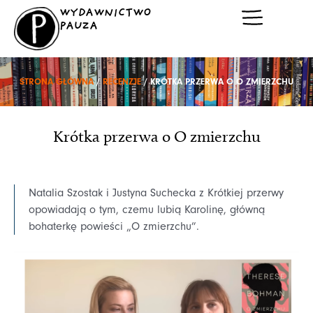
Przejdź
WYDAWNICTWO
do
PAUZA
treści
STRONA GŁÓWNA
/
RECENZJE
/ KRÓTKA PRZERWA O O ZMIERZCHU
Krótka przerwa o O zmierzchu
Natalia Szostak i Justyna Suchecka z Krótkiej przerwy
opowiadają o tym, czemu lubią Karolinę, główną
bohaterkę powieści „O zmierzchu”.