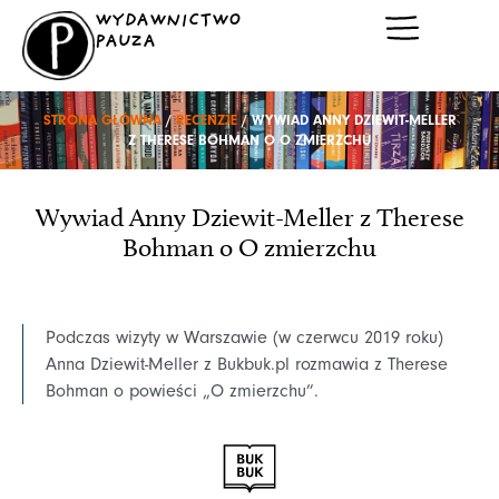
Przejdź
WYDAWNICTWO
do
PAUZA
treści
STRONA GŁÓWNA
/
RECENZJE
/ WYWIAD ANNY DZIEWIT-MELLER
Z THERESE BOHMAN O O ZMIERZCHU
Wywiad Anny Dziewit-Meller z Therese
Bohman o O zmierzchu
Podczas wizyty w Warszawie (w czerwcu 2019 roku)
Anna Dziewit-Meller z Bukbuk.pl rozmawia z Therese
Bohman o powieści „O zmierzchu”.