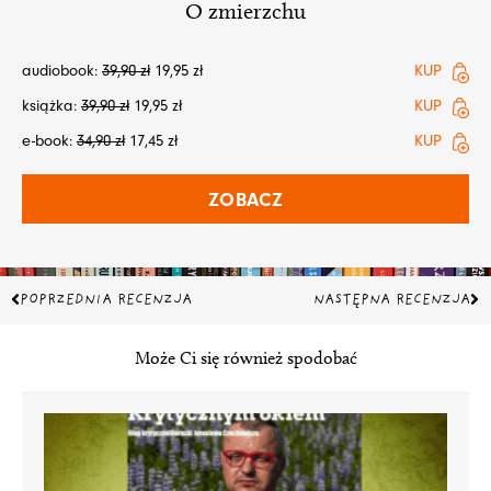
O zmierzchu
audiobook:
39,90
zł
19,95
zł
KUP
książka:
39,90
zł
19,95
zł
KUP
e-book:
34,90
zł
17,45
zł
KUP
ZOBACZ
Prev
Na
POPRZEDNIA RECENZJA
NASTĘPNA RECENZJA
Może Ci się również spodobać