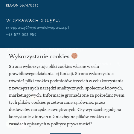
REGON 367470313
W SPRAWACH SKLEPU:
skleppauzy@wydawnictwopauza.pl
+48 577 003 959
W SPRAWACH WYDAWNICZYCH:
Wykorzystanie cookies
info@wydawnictwopauza.pl
+48 501 177 119 (czynny w dni powszednie w godzinach 11-15,
Strona wykorzystuje pliki cookies własne w celu
proszę o wysłanie wiadomości SMS, gdybym nie odbierała)
prawidłowego działania jej funkcji. Strona wykorzystuje
również pliki cookies podmiotów trzecich w celu korzystania
SOCIAL MEDIA
z zewnętrznych narzędzi analitycznych, społecznościowych,
marketingowych. Informacje gromadzone za pośrednictwem
tych plików cookies przetwarzane są również przez
dostawców narzędzi zewnętrznych. Czy wyrażach zgodę na
PODCAST
korzystanie z innych niż niezbędne plików cookies na
zasadach opisanych w polityce prywatności?