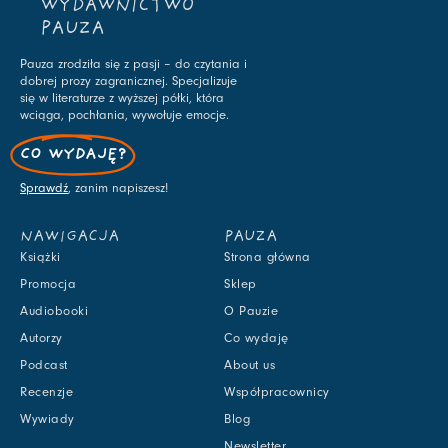
WYDAWNICTWO
PAUZA
Pauza zrodziła się z pasji – do czytania i
dobrej prozy zagranicznej. Specjalizuje
się w literaturze z wyższej półki, która
wciąga, pochłania, wywołuje emocje.
CO WYDAJĘ?
Sprawdź
, zanim napiszesz!
NAWIGACJA
PAUZA
Książki
Strona główna
Promocja
Sklep
Audiobooki
O Pauzie
Autorzy
Co wydaję
Podcast
About us
Recenzje
Współpracownicy
Wywiady
Blog
Newsletter