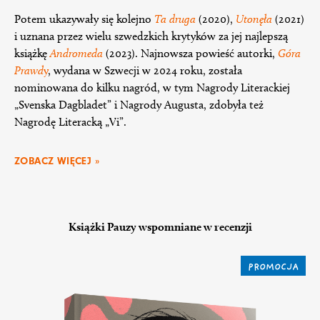
Potem ukazywały się kolejno
Ta druga
(2020),
Utonęła
(2021)
i uznana przez wielu szwedzkich krytyków za jej najlepszą
książkę
Andromeda
(2023). Najnowsza powieść autorki,
Góra
Prawd
y
, wydana w Szwecji w 2024 roku, została
nominowana do kilku nagród, w tym Nagrody Literackiej
„Svenska Dagbladet” i Nagrody Augusta, zdobyła też
Nagrodę Literacką „Vi”.
ZOBACZ WIĘCEJ »
Książki Pauzy wspomniane w recenzji
PROMOCJA