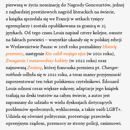
pierwszą w życiu nominację do Nagrody Goncourtów, jednej
z najbardziej prestiżowych nagród literackich na świecie,
a książka sprzedała się we Francji w setkach tysięcy
egzemplarzy i została opublikowana za granicą w 25
językach. Od tego czasu Louis napisał cztery kolejne, osnute
na faktach powieści – wszystkie ukazały się w polskiej edycji
w Wydawnictwie Pauza: w 2018 roku poznaliśmy
Historię
przemocy
, następnie
Kto zabił mojego ojca
(w 2021 roku),
Zmagania i metamorfozy kobiety
(w 2022 roku) oraz
najnowszą
Zmianę
, której francuska premiera pt.
Changer:
méthode
odbyła się w 2021 roku, a teraz mamy przyjemność
zaprezentować ten tekst polskiemu czytelnikowi. Édouard
Louis odnosi coraz większe sukcesy, adaptacje jego książek
trafiają na deski teatrów na całym świecie, a autor jest
zapraszany do udziału w wielu dyskusjach dotyczących
problemów społecznych, wykluczenia, a także osób LGBT+.
Udziela się również politycznie, protestując przeciwko
opresyjnym rządom, przemocy ze strony policji, rasizmowi.