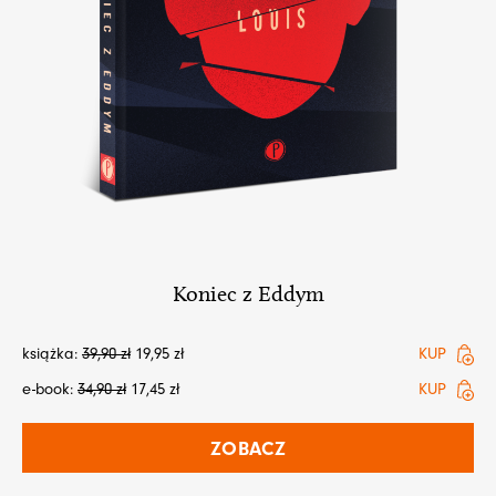
Koniec z Eddym
książka:
39,90
zł
19,95
zł
KUP
e-book:
34,90
zł
17,45
zł
KUP
ZOBACZ