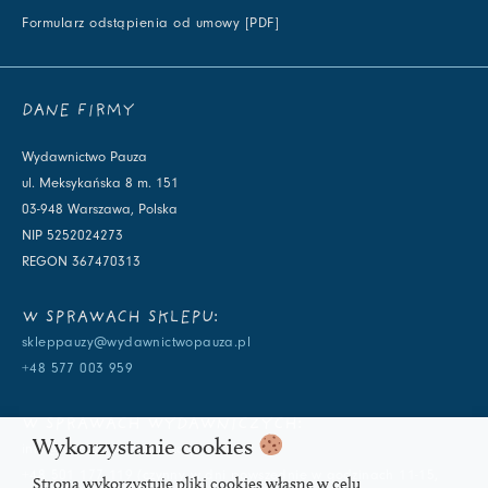
Formularz odstąpienia od umowy [PDF]
DANE FIRMY
Wydawnictwo Pauza
ul. Meksykańska 8 m. 151
03-948 Warszawa, Polska
NIP 5252024273
REGON 367470313
W SPRAWACH SKLEPU:
skleppauzy@wydawnictwopauza.pl
+48 577 003 959
W SPRAWACH WYDAWNICZYCH:
Wykorzystanie cookies
info@wydawnictwopauza.pl
+48 501 177 119 (czynny w dni powszednie w godzinach 11-15,
Strona wykorzystuje pliki cookies własne w celu