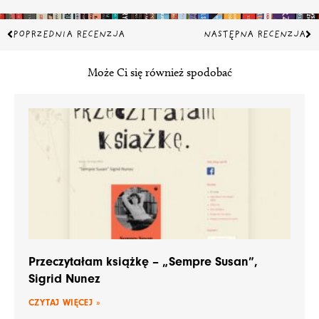
Prev
Na
POPRZEDNIA RECENZJA
NASTĘPNA RECENZJA
Może Ci się również spodobać
Przeczytałam książkę – „Sempre Susan”,
Sigrid Nunez
CZYTAJ WIĘCEJ »