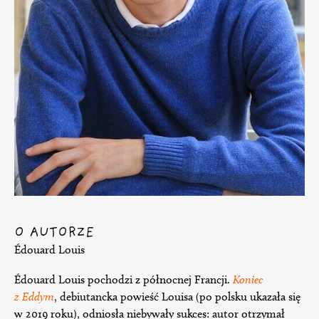
O AUTORZE
Édouard Louis
Édouard Louis pochodzi z północnej Francji.
Koniec
z Eddym
, debiutancka powieść Louisa (po polsku ukazała się
w 2019 roku), odniosła niebywały sukces: autor otrzymał