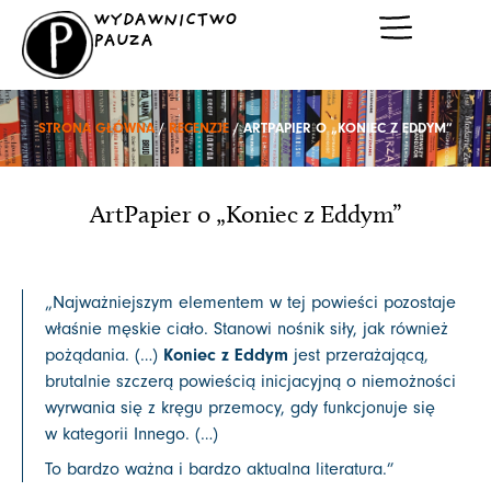
Przejdź
WYDAWNICTWO
do
PAUZA
treści
STRONA GŁÓWNA
/
RECENZJE
/ ARTPAPIER O „KONIEC Z EDDYM”
ArtPapier o „Koniec z Eddym”
„Najważniejszym elementem w tej powieści pozostaje
właśnie męskie ciało. Stanowi nośnik siły, jak również
Koniec z Eddym
pożądania. (…)
jest przerażającą,
brutalnie szczerą powieścią inicjacyjną o niemożności
wyrwania się z kręgu przemocy, gdy funkcjonuje się
w kategorii Innego. (…)
To bardzo ważna i bardzo aktualna literatura.
”