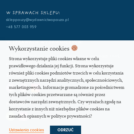
W SPRAWACH SKLEPU:
skleppauzy@wydawnictwopauza.pl
+48 577 003 959
W SPRAWACH WYDAWNICZYCH:
Wykorzystanie cookies
info@wydawnictwopauza.pl
+48 501 177 119 (czynny w dni powszednie w godzinach 11-15,
Strona wykorzystuje pliki cookies własne w celu
proszę o wysłanie wiadomości SMS, gdybym nie odbierała)
prawidłowego działania jej funkcji. Strona wykorzystuje
również pliki cookies podmiotów trzecich w celu korzystania
SOCIAL MEDIA
z zewnętrznych narzędzi analitycznych, społecznościowych,
marketingowych. Informacje gromadzone za pośrednictwem
tych plików cookies przetwarzane są również przez
dostawców narzędzi zewnętrznych. Czy wyrażach zgodę na
PODCAST
korzystanie z innych niż niezbędne plików cookies na
zasadach opisanych w polityce prywatności?
Ustawienia cookies
ODRZUĆ