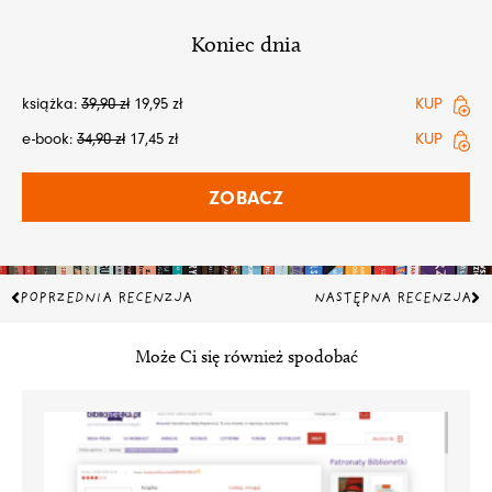
Koniec dnia
książka:
39,90
zł
19,95
zł
KUP
e-book:
34,90
zł
17,45
zł
KUP
ZOBACZ
Prev
Na
POPRZEDNIA RECENZJA
NASTĘPNA RECENZJA
Może Ci się również spodobać