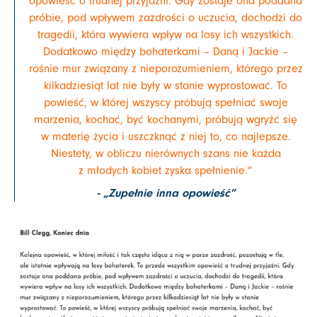
opowieść o trudnej przyjaźni. Gdy zostaje ona poddana
próbie, pod wpływem zazdrości o uczucia, dochodzi do
tragedii, która wywiera wpływ na losy ich wszystkich.
Dodatkowo między bohaterkami – Daną i Jackie –
rośnie mur związany z nieporozumieniem, którego przez
kilkadziesiąt lat nie były w stanie wyprostować. To
powieść, w której wszyscy próbują spełniać swoje
marzenia, kochać, być kochanymi, próbują wgryźć się
w materię życia i uszczknąć z niej to, co najlepsze.
Niestety, w obliczu nierównych szans nie każda
z młodych kobiet zyska spełnienie.”
- „Zupełnie inna opowieść”