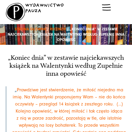
Przejdź
WYDAWNICTWO
do
PAUZA
treści
STRONA GŁÓWNA
/
RECENZJE
/ „KONIEC DNIA” W ZESTAWIE
NAJCIEKAWSZYCH KSIĄŻEK NA WALENTYNKI WEDŁUG ZUPEŁNIE INNA
OPOWIEŚĆ
„Koniec dnia” w zestawie najciekawszych
książek na Walentynki według Zupełnie
inna opowieść
„
Prawdziwe jest stwierdzenie, że miłość niejedno ma
imię. Na Walentynki proponujemy Wam – nie do końca
oczywisty – przegląd 14 książek z zeszłego roku. (…)
Kolejna opowieść, w której miłość i tak często idąca
z nią w parze zazdrość, pozostają w tle, ale istotnie
wpływają na losy bohaterek. To przede wszystkim