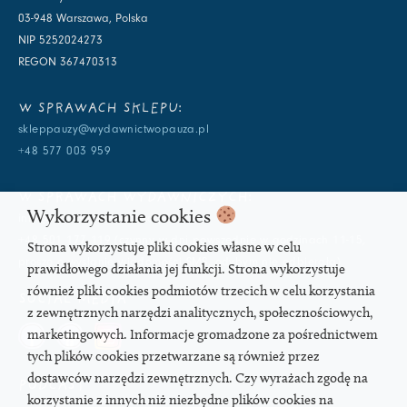
03-948 Warszawa, Polska
NIP 5252024273
REGON 367470313
W SPRAWACH SKLEPU:
skleppauzy@wydawnictwopauza.pl
+48 577 003 959
W SPRAWACH WYDAWNICZYCH:
Wykorzystanie cookies
info@wydawnictwopauza.pl
+48 501 177 119 (czynny w dni powszednie w godzinach 11-15,
Strona wykorzystuje pliki cookies własne w celu
proszę o wysłanie wiadomości SMS, gdybym nie odbierała)
prawidłowego działania jej funkcji. Strona wykorzystuje
również pliki cookies podmiotów trzecich w celu korzystania
SOCIAL MEDIA
z zewnętrznych narzędzi analitycznych, społecznościowych,
marketingowych. Informacje gromadzone za pośrednictwem
tych plików cookies przetwarzane są również przez
dostawców narzędzi zewnętrznych. Czy wyrażach zgodę na
PODCAST
korzystanie z innych niż niezbędne plików cookies na