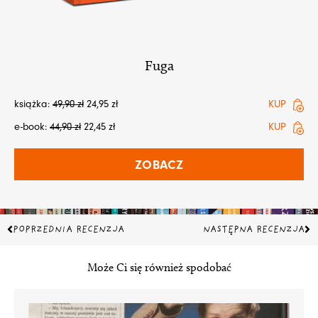
Fuga
książka:
49,90
zł
24,95
zł
KUP
e-book:
44,90
zł
22,45
zł
KUP
ZOBACZ
Prev
Na
POPRZEDNIA RECENZJA
NASTĘPNA RECENZJA
Może Ci się również spodobać