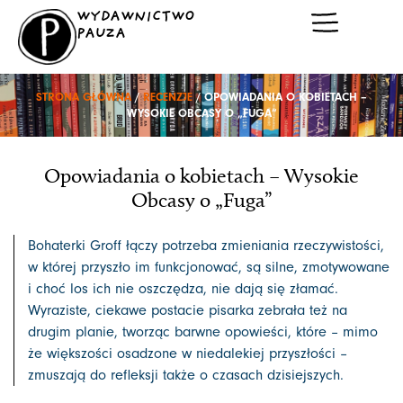
Przejdź
WYDAWNICTWO
do
PAUZA
treści
STRONA GŁÓWNA
/
RECENZJE
/ OPOWIADANIA O KOBIETACH –
WYSOKIE OBCASY O „FUGA”
Opowiadania o kobietach – Wysokie
Obcasy o „Fuga”
Bohaterki Groff łączy potrzeba zmieniania rzeczywistości,
w której przyszło im funkcjonować, są silne, zmotywowane
i choć los ich nie oszczędza, nie dają się złamać.
Wyraziste, ciekawe postacie pisarka zebrała też na
drugim planie, tworząc barwne opowieści, które – mimo
że większości osadzone w niedalekiej przyszłości –
zmuszają do refleksji także o czasach dzisiejszych.