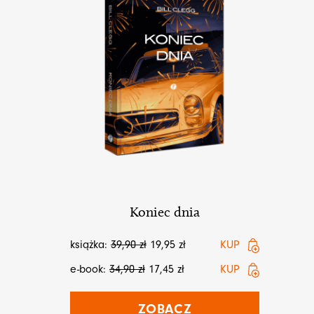
Koniec dnia
książka:
39,90
zł
19,95
zł
KUP
e-book:
34,90
zł
17,45
zł
KUP
ZOBACZ