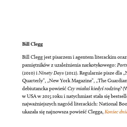
Bill Clegg
Bill Clegg jest pisarzem i agentem literackim or
pamiętników z uzależnienia narkotykowego:
Port
(2010) i
Ninety Days
(2012). Regularnie pisze dla
Quarterly”, „New York Magazine”, „The Guardian”
debiutancka powieść
Czy miałaś kiedyś rodzinę?
(W
w USA w 2015 roku i natychmiast stała się bestse
najważniejszych nagród literackich: National Bo
ukazała się najnowsza powieść Clegga,
Koniec dni