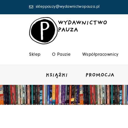
Przejdź
skleppauzy@wydawnictwopauza.pl
do
treści
WYDAWNICTWO
PAUZA
Sklep
O Pauzie
Współpracownicy
KSIĄŻKI
PROMOCJA