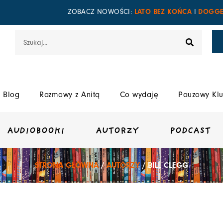
LATO BEZ KOŃCA
DOGGE
ZOBACZ NOWOŚCI:
I
Szukaj
Blog
Rozmowy z Anitą
Co wydaję
Pauzowy Klu
AUDIOBOOKI
AUTORZY
PODCAST
STRONA GŁÓWNA
/
AUTORZY
/ BILL CLEGG