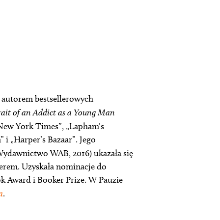
az autorem bestsellerowych
rait of an Addict as a Young Man
 „New York Times”, „Lapham’s
 i „Harper’s Bazaar”. Jego
ydawnictwo WAB, 2016) ukazała się
llerem. Uzyskała nominacje do
ok Award i Booker Prize. W Pauzie
a
.