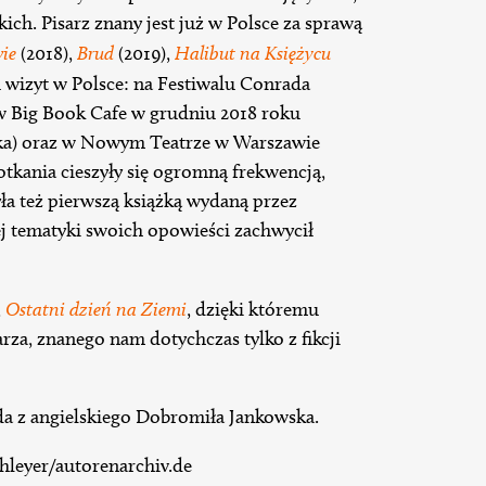
kich. Pisarz znany jest już w Polsce za sprawą
ie
(2018),
Brud
(2019),
Halibut na Księżycu
u wizyt w Polsce: na Festiwalu Conrada
w Big Book Cafe w grudniu 2018 roku
ka) oraz w Nowym Teatrze w Warszawie
tkania cieszyły się ogromną frekwencją,
yła też pierwszą książką wydaną przez
 tematyki swoich opowieści zachwycił
,
Ostatni dzień na Ziemi
, dzięki któremu
za, znanego nam dotychczas tylko z fikcji
da z angielskiego Dobromiła Jankowska.
hleyer/autorenarchiv.de