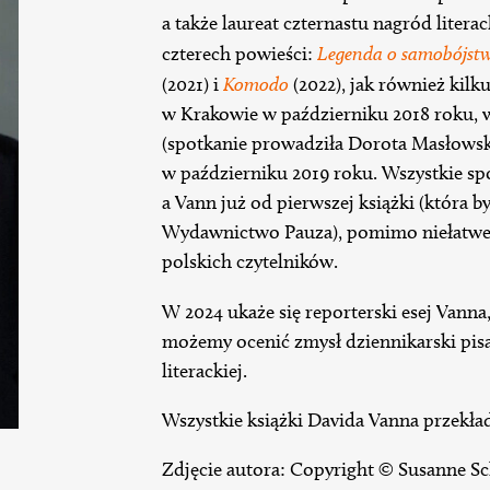
a także laureat czternastu nagród literac
czterech powieści:
Legenda o samobójstw
(2021) i
Komodo
(2022), jak również kilk
w Krakowie w październiku 2018 roku, 
(spotkanie prowadziła Dorota Masłows
w październiku 2019 roku. Wszystkie spo
a Vann już od pierwszej książki (która b
Wydawnictwo Pauza), pomimo niełatwej
polskich czytelników.
W 2024 ukaże się reporterski esej Vanna
możemy ocenić zmysł dziennikarski pisar
literackiej.
Wszystkie książki Davida Vanna przekła
Zdjęcie autora: Copyright © Susanne Sc