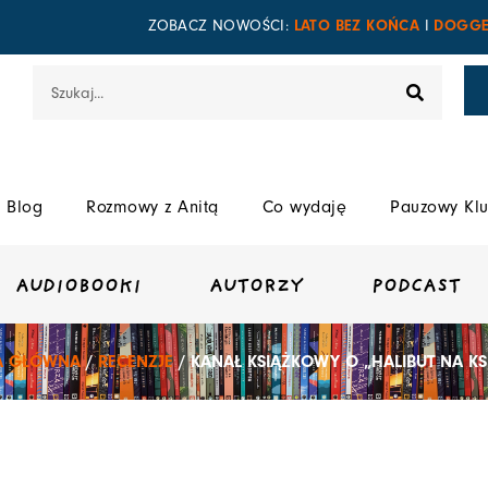
LATO BEZ KOŃCA
DOGGE
ZOBACZ NOWOŚCI:
I
Szukaj
Blog
Rozmowy z Anitą
Co wydaję
Pauzowy Klu
AUDIOBOOKI
AUTORZY
PODCAST
A GŁÓWNA
/
RECENZJE
/ KANAŁ KSIĄŻKOWY O „HALIBUT NA KS