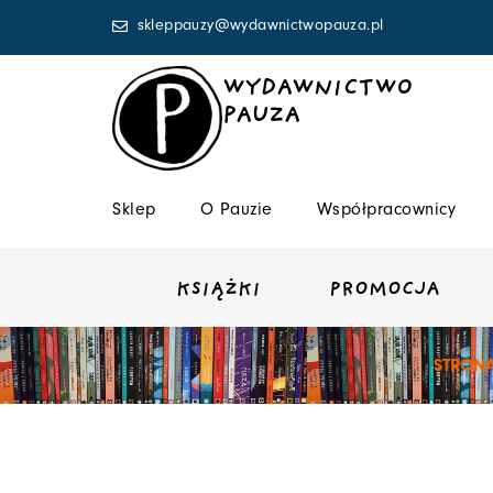
Przejdź
skleppauzy@wydawnictwopauza.pl
do
treści
WYDAWNICTWO
PAUZA
Sklep
O Pauzie
Współpracownicy
KSIĄŻKI
PROMOCJA
STRON