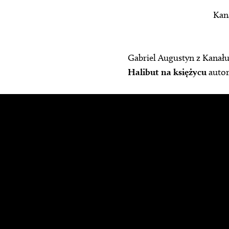
Kana
Gabriel Augustyn z Kanał
Halibut na księżycu
auto