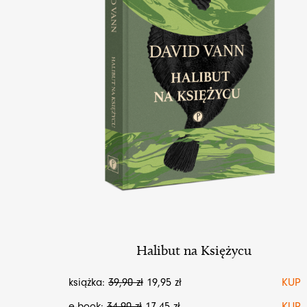
Halibut na Księżycu
książka:
39,90
zł
19,95
zł
KUP
e-book:
34,90
zł
17,45
zł
KUP