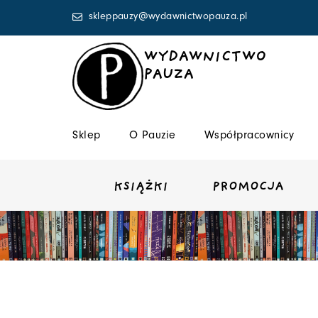
Przejdź
skleppauzy@wydawnictwopauza.pl
do
treści
WYDAWNICTWO
PAUZA
Sklep
O Pauzie
Współpracownicy
KSIĄŻKI
PROMOCJA