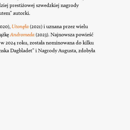
ziej prestiżowej szwedzkiej nagrody
iutem” autorki.
020),
Utonęła
(2021) i uznana przez wielu
iążkę
Andromeda
(2023). Najnowsza powieść
 w 2024 roku, została nominowana do kilku
nska Dagbladet” i Nagrody Augusta, zdobyła