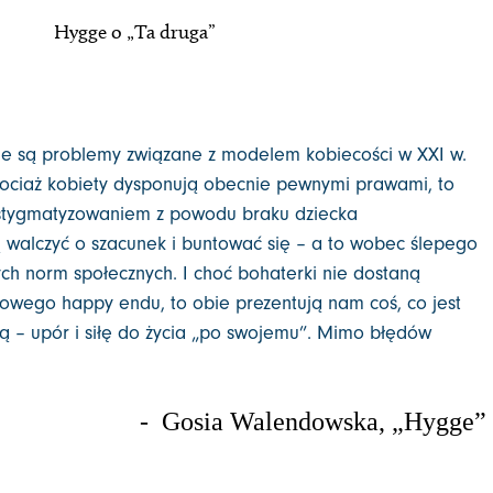
Hygge o „Ta druga”
e są problemy związane z modelem kobiecości w XXI w.
hociaż kobiety dysponują obecnie pewnymi prawami, to
 stygmatyzowaniem z powodu braku dziecka
 walczyć o szacunek i buntować się – a to wobec ślepego
ych norm społecznych. I choć bohaterki nie dostaną
owego happy endu, to obie prezentują nam coś, co jest
ią – upór i siłę do życia „po swojemu”. Mimo błędów
- Gosia Walendowska, „Hygge”