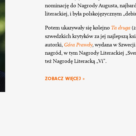
nominację do Nagrody Augusta, najbard
literackiej, i była polskojęzycznym „deb
Potem ukazywały się kolejno
Ta druga
(2
szwedzkich krytyków za jej najlepszą ks
autorki,
Góra Prawd
y
, wydana w Szwecji
nagród, w tym Nagrody Literackiej „Sve
też Nagrodę Literacką „Vi”.
ZOBACZ WIĘCEJ »