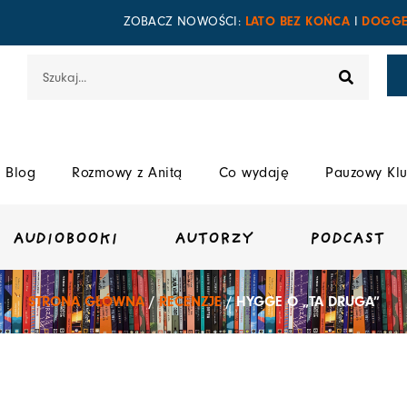
LATO BEZ KOŃCA
DOGGE
ZOBACZ NOWOŚCI:
I
Szukaj
Blog
Rozmowy z Anitą
Co wydaję
Pauzowy Klu
AUDIOBOOKI
AUTORZY
PODCAST
STRONA GŁÓWNA
/
RECENZJE
/ HYGGE O „TA DRUGA”