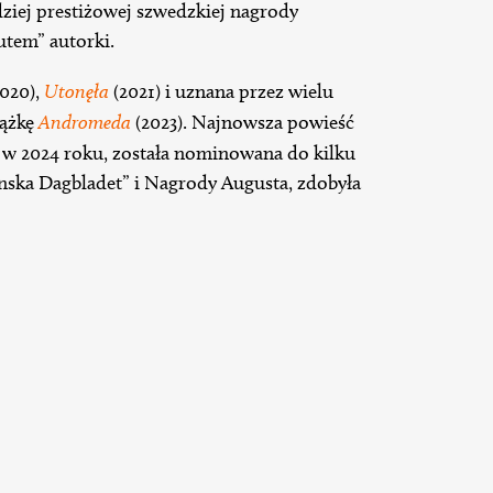
ziej prestiżowej szwedzkiej nagrody
iutem” autorki.
020),
Utonęła
(2021) i uznana przez wielu
iążkę
Andromeda
(2023). Najnowsza powieść
 w 2024 roku, została nominowana do kilku
nska Dagbladet” i Nagrody Augusta, zdobyła