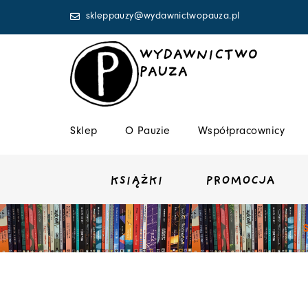
Przejdź
skleppauzy@wydawnictwopauza.pl
do
treści
WYDAWNICTWO
PAUZA
Sklep
O Pauzie
Współpracownicy
KSIĄŻKI
PROMOCJA