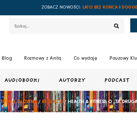
LATO BEZ KOŃCA
DOGGE
ZOBACZ NOWOŚCI:
I
Szukaj
Blog
Rozmowy z Anitą
Co wydaję
Pauzowy Klu
AUDIOBOOKI
AUTORZY
PODCAST
STRONA GŁÓWNA
/
RECENZJE
/ HEALTH & FITNESS O „TA DRUGA