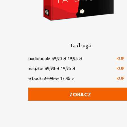
Ta druga
audiobook:
39,90
zł
19,95
zł
KUP
książka:
39,90
zł
19,95
zł
KUP
e-book:
34,90
zł
17,45
zł
KUP
ZOBACZ