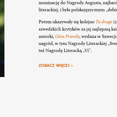
nominację do Nagrody Augusta, najbard
literackiej, i była polskojęzycznym „deb
Potem ukazywały się kolejno
Ta druga
(2
szwedzkich krytyków za jej najlepszą ks
autorki,
Góra Prawd
y
, wydana w Szwecji
nagród, w tym Nagrody Literackiej „Sve
też Nagrodę Literacką „Vi”.
ZOBACZ WIĘCEJ »