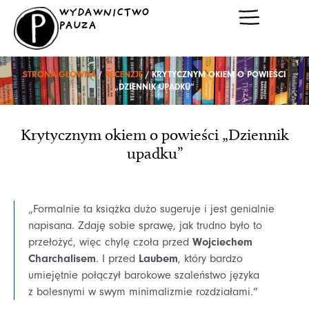
Przejdź
WYDAWNICTWO
do
PAUZA
treści
STRONA GŁÓWNA
/
RECENZJE
/ KRYTYCZNYM OKIEM O POWIEŚCI
„DZIENNIK UPADKU”
Krytycznym okiem o powieści „Dziennik
upadku”
„Formalnie ta książka dużo sugeruje i jest genialnie
napisana. Zdaję sobie sprawę, jak trudno było to
Wojciechem
przełożyć, więc chylę czoła przed
Charchalisem
Laubem
. I przed
, który bardzo
umiejętnie połączył barokowe szaleństwo języka
z bolesnymi w swym minimalizmie rozdziałami.”