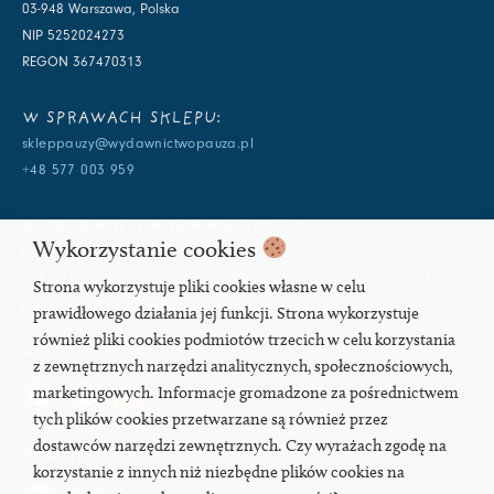
03-948 Warszawa, Polska
NIP 5252024273
REGON 367470313
W SPRAWACH SKLEPU:
skleppauzy@wydawnictwopauza.pl
+48 577 003 959
W SPRAWACH WYDAWNICZYCH:
Wykorzystanie cookies
info@wydawnictwopauza.pl
+48 501 177 119 (czynny w dni powszednie w godzinach 11-15,
Strona wykorzystuje pliki cookies własne w celu
proszę o wysłanie wiadomości SMS, gdybym nie odbierała)
prawidłowego działania jej funkcji. Strona wykorzystuje
również pliki cookies podmiotów trzecich w celu korzystania
SOCIAL MEDIA
z zewnętrznych narzędzi analitycznych, społecznościowych,
marketingowych. Informacje gromadzone za pośrednictwem
tych plików cookies przetwarzane są również przez
dostawców narzędzi zewnętrznych. Czy wyrażach zgodę na
PODCAST
korzystanie z innych niż niezbędne plików cookies na