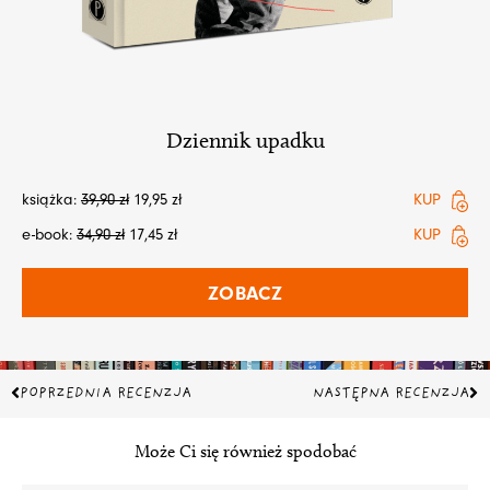
Dziennik upadku
książka:
39,90
zł
19,95
zł
KUP
e-book:
34,90
zł
17,45
zł
KUP
ZOBACZ
Prev
Na
POPRZEDNIA RECENZJA
NASTĘPNA RECENZJA
Może Ci się również spodobać