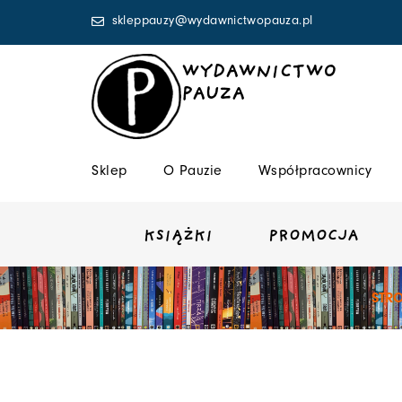
Przejdź
skleppauzy@wydawnictwopauza.pl
do
treści
WYDAWNICTWO
PAUZA
Sklep
O Pauzie
Współpracownicy
KSIĄŻKI
PROMOCJA
STR