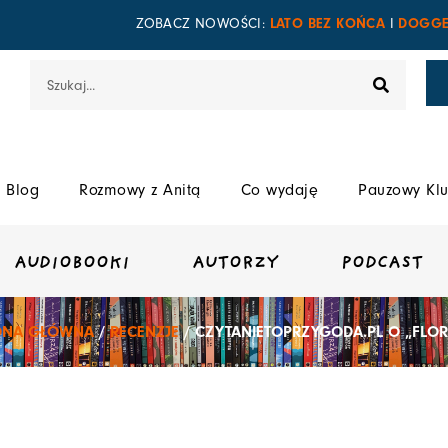
LATO BEZ KOŃCA
DOGGE
ZOBACZ NOWOŚCI:
I
Szukaj
Blog
Rozmowy z Anitą
Co wydaję
Pauzowy Klu
AUDIOBOOKI
AUTORZY
PODCAST
ONA GŁÓWNA
/
RECENZJE
/ CZYTANIETOPRZYGODA.PL O „FLOR