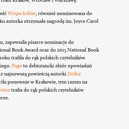
ieść
Wyspa kobiet
, również nominowana do
u autorka otrzymała nagrodę im. Joyce Carol
u, zapewniła pisarce nominacje do
tional Book Award oraz do 2015 National Book
 roku trafiła do rąk polskich czytelników
iego.
Fuga
to debiutancki zbiór opowiadań
z z najnowszą powieścią autorki
Dzikie
ciła ponownie w Krakowie, tym razem na
rnica
trafia do rąk polskich czytelników
erze.