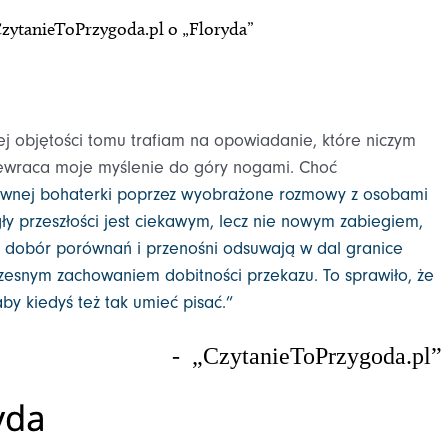
zytanieToPrzygoda.pl o „Floryda”
iej objętości tomu trafiam na opowiadanie, które niczym
zewraca moje myślenie do góry nogami. Choć
ównej bohaterki poprzez wyobrażone rozmowy z osobami
ły przeszłości jest ciekawym, lecz nie nowym zabiegiem,
z dobór porównań i przenośni odsuwają w dal granice
zesnym zachowaniem dobitności przekazu. To sprawiło, że
by kiedyś też tak umieć pisać.
”
- „CzytanieToPrzygoda.pl”