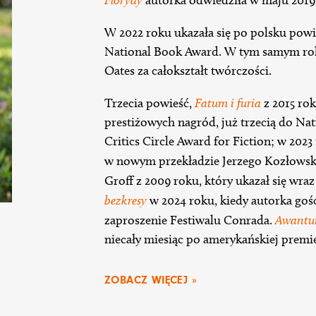
W 2022 roku ukazała się po polsku pow
National Book Award. W tym samym rok
Oates za całokształt twórczości.
Trzecia powieść,
Fatum i furia
z 2015 rok
prestiżowych nagród, już trzecią do Na
Critics Circle Award for Fiction; w 2023
w nowym przekładzie Jerzego Kozłowsk
Groff z 2009 roku, który ukazał się wra
bezkresy
w 2024 roku, kiedy autorka goś
zaproszenie Festiwalu Conrada.
Awantu
niecały miesiąc po amerykańskiej premi
ZOBACZ WIĘCEJ »