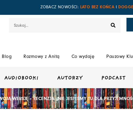
LATO BEZ KOŃCA
DOGGE
ZOBACZ NOWOŚCI:
I
Szukaj
Blog
Rozmowy z Anitą
Co wydaję
Pauzowy Klu
AUDIOBOOKI
AUTORZY
PODCAST
OJĄ WERSJĘ – RECENZJA „NIE JESTEŚMY TU DLA PRZYJEMNOŚC