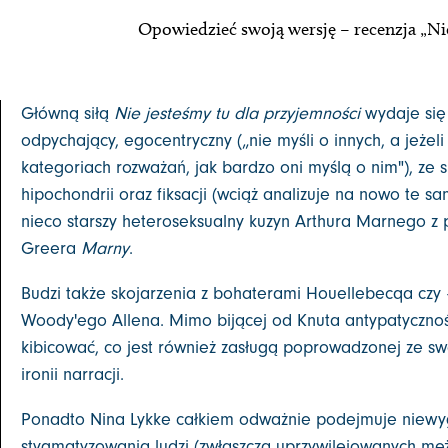
Opowiedzieć swoją wersję – recenzja „Ni
Główną siłą
Nie jesteśmy tu dla przyjemności
wydaje się 
odpychający, egocentryczny („nie myśli o innych, a jeżeli 
kategoriach rozważań, jak bardzo oni myślą o nim"), ze s
hipochondrii oraz fiksacji (wciąż analizuje na nowo te sa
nieco starszy heteroseksualny kuzyn Arthura Marnego z
Greera
Marny
.
Budzi także skojarzenia z bohaterami Houellebecqa czy 
Woody'ego Allena. Mimo bijącej od Knuta antypatyczności
kibicować, co jest również zasługą poprowadzonej ze swa
ironii narracji.
Ponadto Nina Lykke całkiem odważnie podejmuje niewy
stygmatyzowania ludzi (zwłaszcza uprzywilejowanych męż