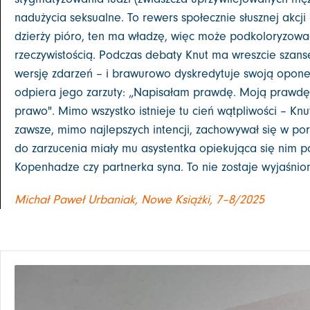
nadużycia seksualne. To rewers społecznie słusznej akcj
dzierży pióro, ten ma władzę, więc może podkoloryzować
rzeczywistością. Podczas debaty Knut ma wreszcie szan
wersję zdarzeń – i brawurowo dyskredytuje swoją opone
odpiera jego zarzuty: „Napisałam prawdę. Moją prawdę
prawo". Mimo wszystko istnieje tu cień wątpliwości – Knut
zawsze, mimo najlepszych intencji, zachowywał się w po
do zarzucenia miały mu asystentka opiekująca się nim p
Kopenhadze czy partnerka syna. To nie zostaje wyjaśnion
Michał Paweł Urbaniak, Nowe Książki, 7–8/2025