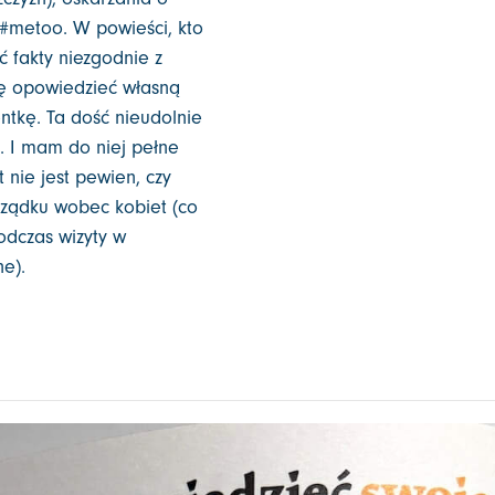
i #metoo. W powieści, kto
 fakty niezgodnie z
sę opowiedzieć własną
ntkę. Ta dość nieudolnie
. I mam do niej pełne
 nie jest pewien, czy
rządku wobec kobiet (co
odczas wizyty w
e).