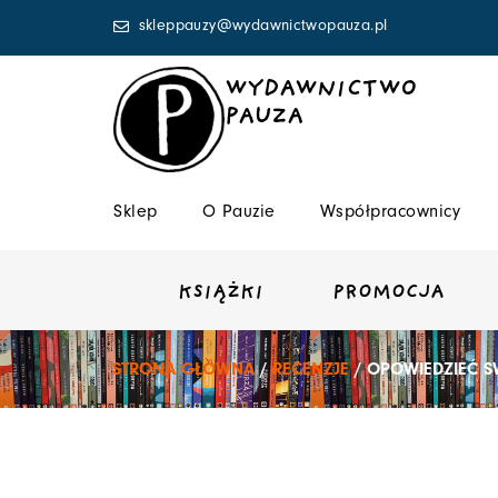
Przejdź
skleppauzy@wydawnictwopauza.pl
do
treści
WYDAWNICTWO
PAUZA
Sklep
O Pauzie
Współpracownicy
KSIĄŻKI
PROMOCJA
STRONA GŁÓWNA
/
RECENZJE
/ OPOWIEDZIEĆ SW