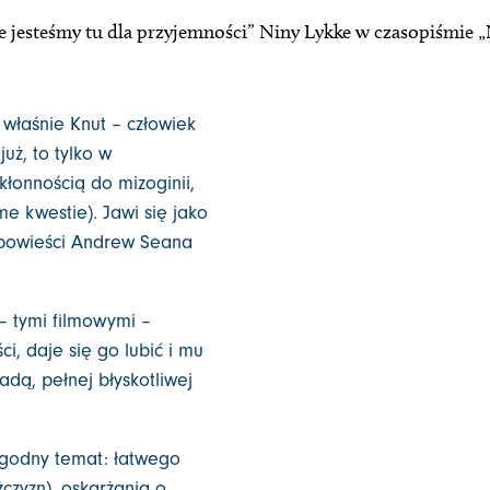
e jesteśmy tu dla przyjemności” Niny Lykke w czasopiśmie 
właśnie Knut – człowiek
już, to tylko w
kłonnością do mizoginii,
me kwestie). Jawi się jako
 powieści Andrew Seana
– tymi filmowymi –
, daje się go lubić i mu
dą, pełnej błyskotliwej
godny temat: łatwego
czyzn), oskarżania o