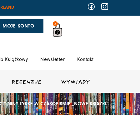
RLAND
0
MOJE KONTO
b Książkowy
Newsletter
Kontakt
RECENZJE
WYWIADY
I” NINY LYKKE W CZASOPIŚMIE „NOWE KSIĄŻKI”