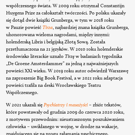
współczesnego świata. W 2009 roku otrzymał Constantijn
Huygens Prize za całokształt twórczości. Po polsku ukazały
się dotąd dwie książki Grunberga, w tym w 2018 roku
w Pauzie powieść
Tirza
, najbardziej znana książka Grunberga,
uhonorowana wieloma nagrodami, między innymi:
holenderską Libris i belgijską Złotą Sową. Została
przetłumaczona na 21 języków. W 2010 roku holenderskie
środowisko literackie uznało
Tirzę
w badaniach tygodnika
„De Groene Amsterdammer” za jedną z najważniejszych
powieści XXI wieku. W 2019 roku autor odwiedził Warszawę
na zaproszenie Big Book Festival, a w 2021 roku adaptacja
powieści trafiła na deski Wrocławskiego Teatru
Współczesnego.
W 2021 ukazali się
Psychiatrzy i masażyści
– zbiór tekstów,
które powstawały od grudnia 2009 do czerwca 2020 roku,
z motywem przewodnim: nieustraszonym poszukiwaniem
człowieka – uwikłanego w wojnę, w drodze na wakacje,
znajdującego się na progu załamania psychicznego.