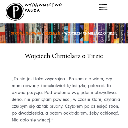
Przejdź
WYDAWNICTWO
do
PAUZA
treści
STRONA GŁÓWNA
/
RECENZJE
/ WOJCIECH CHMIELARZ O TIRZIE
Wojciech Chmielarz o Tirzie
„To nie jest taka zwyczajna . Bo sam nie wiem, czy
mam odwagę komukolwiek tę książkę polecać. To
dziwna pozycja. Pod wieloma względami obrzydliwa.
Serio, nie pamiętam powieści, w czasie której czytania
czułbym się aż tak brudny. Czytałem po dziesięć stron,
po dwadzieścia, a potem odkładałem, żeby ochłonąć.
Nie dało się więcej.”