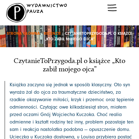
Przejdź
WYDAWNICTWO
do
PAUZA
treści
STRONA GŁÓWNA
/
RECENZJE
/ CZYTANIETOPRZYGODA.PL O KSIĄŻCE
„KTO ZABIŁ MOJEGO OJCA”
CzytanieToPrzygoda.pl o książce „Kto
zabił mojego ojca”
Książka zaczyna się jednak w sposób klasyczny. Oto syn
wyraża żal do ojca za traumatyczne dzieciństwo, za
rzadkie okazywanie miłości, krzyk i przemoc oraz tępienie
odmienności. Czytając owe kilkadziesiąt stron, miałem
przed oczami Gnój Wojciecha Kuczoka. Choć realia
odmienne i kształt rodziny też inny, problem pozostaje ten
sam i reakcja nastolatka podobna — opuszczenie domu.
Ucieczka u Kuczoka dosłowna, u Louisa przybiera postać