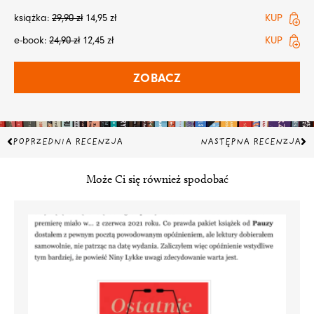
książka:
29,90
zł
14,95
zł
KUP
e-book:
24,90
zł
12,45
zł
KUP
ZOBACZ
Prev
Na
POPRZEDNIA RECENZJA
NASTĘPNA RECENZJA
Może Ci się również spodobać