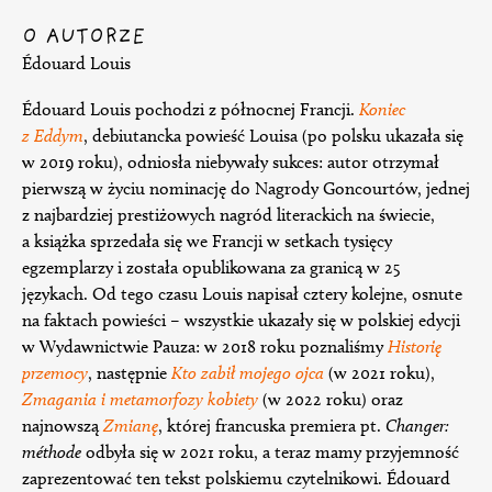
O AUTORZE
Édouard Louis
Édouard Louis pochodzi z północnej Francji.
Koniec
z Eddym
, debiutancka powieść Louisa (po polsku ukazała się
w 2019 roku), odniosła niebywały sukces: autor otrzymał
pierwszą w życiu nominację do Nagrody Goncourtów, jednej
z najbardziej prestiżowych nagród literackich na świecie,
a książka sprzedała się we Francji w setkach tysięcy
egzemplarzy i została opublikowana za granicą w 25
językach. Od tego czasu Louis napisał cztery kolejne, osnute
na faktach powieści – wszystkie ukazały się w polskiej edycji
w Wydawnictwie Pauza: w 2018 roku poznaliśmy
Historię
przemocy
, następnie
Kto zabił mojego ojca
(w 2021 roku),
Zmagania i metamorfozy kobiety
(w 2022 roku) oraz
najnowszą
Zmianę
, której francuska premiera pt.
Changer:
méthode
odbyła się w 2021 roku, a teraz mamy przyjemność
zaprezentować ten tekst polskiemu czytelnikowi. Édouard