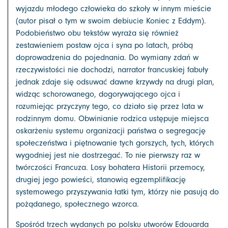
wyjazdu młodego człowieka do szkoły w innym mieście
(autor pisał o tym w swoim debiucie Koniec z Eddym).
Podobieństwo obu tekstów wyraża się również
zestawieniem postaw ojca i syna po latach, próbą
doprowadzenia do pojednania. Do wymiany zdań w
rzeczywistości nie dochodzi, narrator francuskiej fabuły
jednak zdaje się odsuwać dawne krzywdy na drugi plan,
widząc schorowanego, dogorywającego ojca i
rozumiejąc przyczyny tego, co działo się przez lata w
rodzinnym domu. Obwinianie rodzica ustępuje miejsca
oskarżeniu systemu organizacji państwa o segregację
społeczeństwa i piętnowanie tych gorszych, tych, których
wygodniej jest nie dostrzegać. To nie pierwszy raz w
twórczości Francuza. Losy bohatera Historii przemocy,
drugiej jego powieści, stanowią egzemplifikację
systemowego przyszywania łatki tym, którzy nie pasują do
pożądanego, społecznego wzorca.
Spośród trzech wydanych po polsku utworów Edouarda