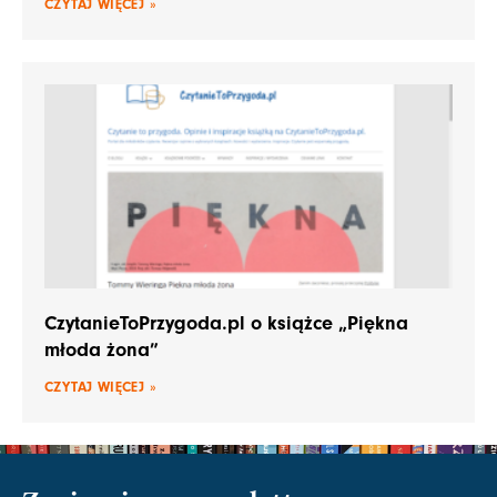
CZYTAJ WIĘCEJ »
CzytanieToPrzygoda.pl o książce „Piękna
młoda żona”
CZYTAJ WIĘCEJ »