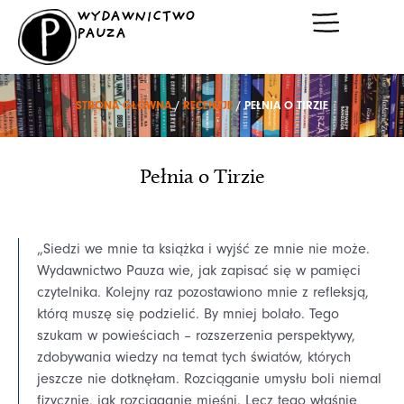
Przejdź
WYDAWNICTWO
do
PAUZA
treści
STRONA GŁÓWNA
/
RECENZJE
/ PEŁNIA O TIRZIE
Pełnia o Tirzie
„Siedzi we mnie ta książka i wyjść ze mnie nie może.
Wydawnictwo Pauza wie, jak zapisać się w pamięci
czytelnika. Kolejny raz pozostawiono mnie z refleksją,
którą muszę się podzielić. By mniej bolało. Tego
szukam w powieściach – rozszerzenia perspektywy,
zdobywania wiedzy na temat tych światów, których
jeszcze nie dotknęłam. Rozciąganie umysłu boli niemal
fizycznie, jak rozciąganie mięśni. Lecz tego właśnie