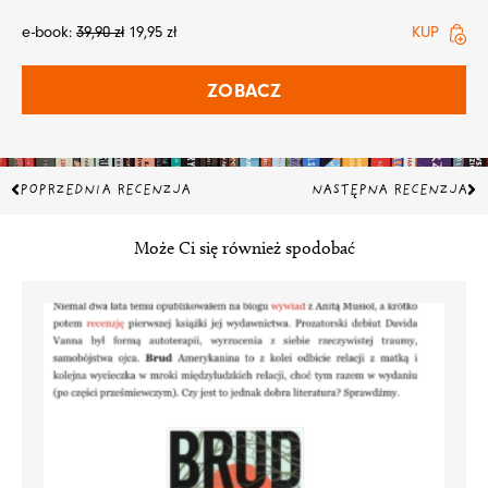
e-book:
39,90
zł
19,95
zł
KUP
ZOBACZ
Prev
Na
POPRZEDNIA RECENZJA
NASTĘPNA RECENZJA
Może Ci się również spodobać