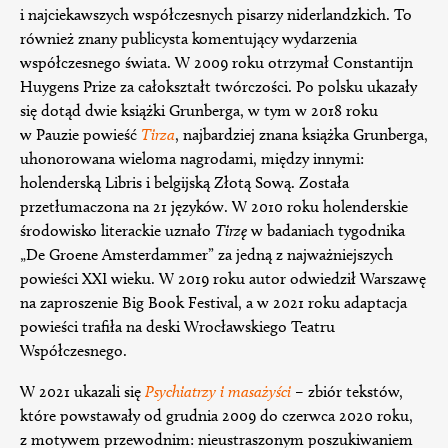
i najciekawszych współczesnych pisarzy niderlandzkich. To
również znany publicysta komentujący wydarzenia
współczesnego świata. W 2009 roku otrzymał Constantijn
Huygens Prize za całokształt twórczości. Po polsku ukazały
się dotąd dwie książki Grunberga, w tym w 2018 roku
w Pauzie powieść
Tirza
, najbardziej znana książka Grunberga,
uhonorowana wieloma nagrodami, między innymi:
holenderską Libris i belgijską Złotą Sową. Została
przetłumaczona na 21 języków. W 2010 roku holenderskie
środowisko literackie uznało
Tirzę
w badaniach tygodnika
„De Groene Amsterdammer” za jedną z najważniejszych
powieści XXI wieku. W 2019 roku autor odwiedził Warszawę
na zaproszenie Big Book Festival, a w 2021 roku adaptacja
powieści trafiła na deski Wrocławskiego Teatru
Współczesnego.
W 2021 ukazali się
Psychiatrzy i masażyści
– zbiór tekstów,
które powstawały od grudnia 2009 do czerwca 2020 roku,
z motywem przewodnim: nieustraszonym poszukiwaniem