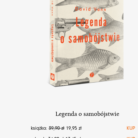
Legenda o samobójstwie
książka:
39,90
zł
19,95
zł
KUP