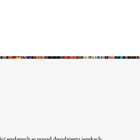
ści wydanych w ponad dwudziestu językach,