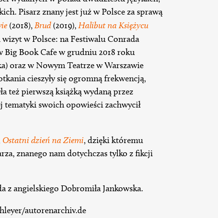
kich. Pisarz znany jest już w Polsce za sprawą
ie
(2018),
Brud
(2019),
Halibut na Księżycu
u wizyt w Polsce: na Festiwalu Conrada
w Big Book Cafe w grudniu 2018 roku
ka) oraz w Nowym Teatrze w Warszawie
tkania cieszyły się ogromną frekwencją,
yła też pierwszą książką wydaną przez
 tematyki swoich opowieści zachwycił
,
Ostatni dzień na Ziemi
, dzięki któremu
za, znanego nam dotychczas tylko z fikcji
da z angielskiego Dobromiła Jankowska.
hleyer/autorenarchiv.de