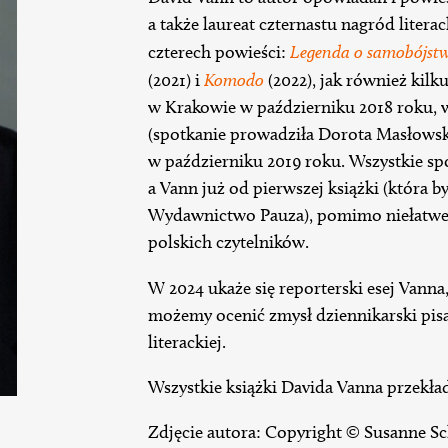
a także laureat czternastu nagród literac
czterech powieści:
Legenda o samobójstw
(2021) i
Komodo
(2022), jak również kilk
w Krakowie w październiku 2018 roku, 
(spotkanie prowadziła Dorota Masłows
w październiku 2019 roku. Wszystkie spo
a Vann już od pierwszej książki (która b
Wydawnictwo Pauza), pomimo niełatwej
polskich czytelników.
W 2024 ukaże się reporterski esej Vanna
możemy ocenić zmysł dziennikarski pisar
literackiej.
Wszystkie książki Davida Vanna przekła
Zdjęcie autora: Copyright © Susanne Sc