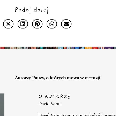
Podaj dalej
Autorzy Pauzy, o których mowa w recenzji
O AUTORZE
David Vann
David Vann to autor opowiadań i powie