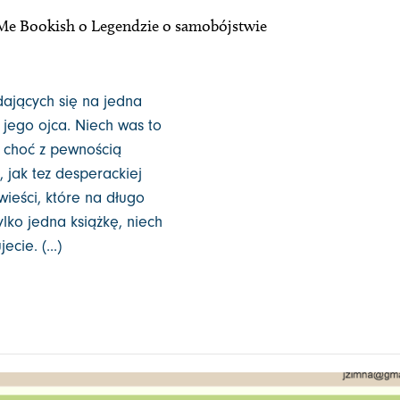
Me Bookish o Legendzie o samobójstwie
adających się na jedna
 jego ojca. Niech was to
, choć z pewnością
, jak tez desperackiej
owieści, które na długo
lko jedna książkę, niech
cie. (...)