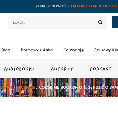
LATO BEZ KOŃCA
DOGGE
ZOBACZ NOWOŚCI:
I
Szukaj
Blog
Rozmowy z Anitą
Co wydaję
Pauzowy Klu
AUDIOBOOKI
AUTORZY
PODCAST
ŁÓWNA
/
RECENZJE
/ COLOR ME BOOKISH O LEGENDZIE O SA