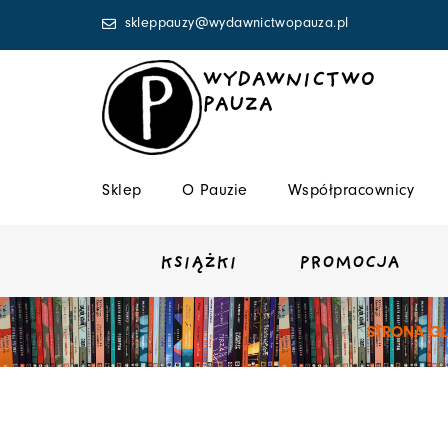
Przejdź
skleppauzy@wydawnictwopauza.pl
do
treści
WYDAWNICTWO
PAUZA
Sklep
O Pauzie
Współpracownicy
KSIĄŻKI
PROMOCJA
STRONA G