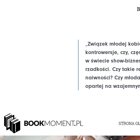
B
„
Z
wiązek młodej kobi
kontrowersje, czy, cz
w świecie show-biznes
rzadkości. Czy takie 
naiwności? Czy młoda 
opartej na wzajemnym