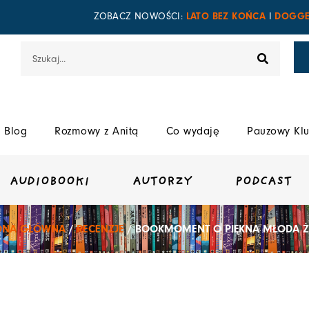
LATO BEZ KOŃCA
DOGGE
ZOBACZ NOWOŚCI:
I
Szukaj
Blog
Rozmowy z Anitą
Co wydaję
Pauzowy Klu
AUDIOBOOKI
AUTORZY
PODCAST
ONA GŁÓWNA
/
RECENZJE
/ BOOKMOMENT O PIĘKNA MŁODA 