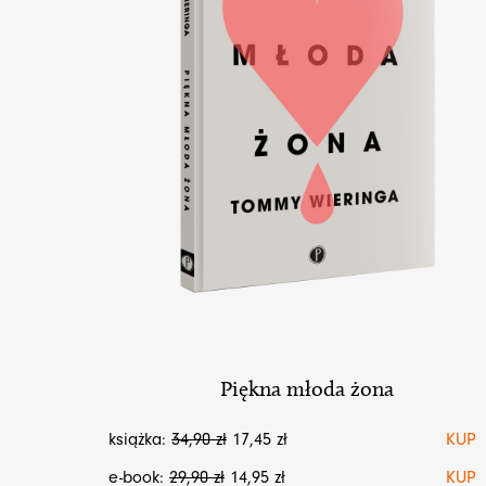
Piękna młoda żona
książka:
34,90
zł
17,45
zł
KUP
e-book:
29,90
zł
14,95
zł
KUP