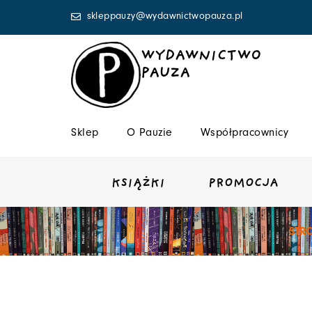
Przejdź
skleppauzy@wydawnictwopauza.pl
do
treści
WYDAWNICTWO
PAUZA
Sklep
O Pauzie
Współpracownicy
KSIĄŻKI
PROMOCJA
STR