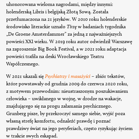
uhonorowana wieloma nagrodami, między innymi:
holenderską Libris i belgijską Złotą Sową. Została
przetłumaczona na 21 języków. W 2010 roku holenderskie
środowisko literackie uznało
Tirzę
w badaniach tygodnika
„De Groene Amsterdammer” za jedną z najważniejszych
powieści XXI wieku. W 2019 roku autor odwiedził Warszawę
na zaproszenie Big Book Festival, a w 2021 roku adaptacja
powieści trafiła na deski Wrocławskiego Teatru
Współczesnego.
W 2021 ukazali się
Psychiatrzy i masażyści
– zbiór tekstów,
które powstawały od grudnia 2009 do czerwca 2020 roku,
z motywem przewodnim: nieustraszonym poszukiwaniem
człowieka – uwikłanego w wojnę, w drodze na wakacje,
znajdującego się na progu załamania psychicznego.
Grunberg pisze, by przekroczyć samego siebie, wyjść poza
własną strefę komfortu, odnaleźć prawdę i poznać
prawdziwy świat na jego peryferiach, często ryzykując życiem
w trakcie swych eskapad.