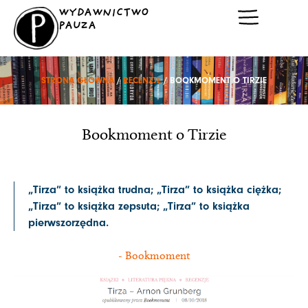
Przejdź
WYDAWNICTWO
do
PAUZA
treści
STRONA GŁÓWNA
/
RECENZJE
/ BOOKMOMENT O TIRZIE
Bookmoment o Tirzie
„Tirza” to książka trudna; „Tirza” to książka ciężka;
„Tirza” to książka zepsuta; „Tirza” to książka
pierwszorzędna.
- Bookmoment