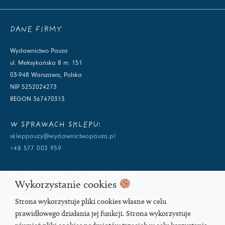
DANE FIRMY
Wydawnictwo Pauza
ul. Meksykańska 8 m. 151
03-948 Warszawa, Polska
NIP 5252024273
REGON 367470313
W SPRAWACH SKLEPU:
skleppauzy@wydawnictwopauza.pl
+48 577 003 959
W SPRAWACH WYDAWNICZYCH:
Wykorzystanie cookies
info@wydawnictwopauza.pl
+48 501 177 119 (czynny w dni powszednie w godzinach 11-15,
Strona wykorzystuje pliki cookies własne w celu
proszę o wysłanie wiadomości SMS, gdybym nie odbierała)
prawidłowego działania jej funkcji. Strona wykorzystuje