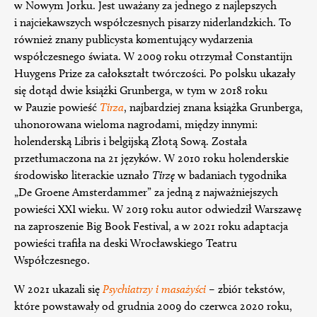
w Nowym Jorku. Jest uważany za jednego z najlepszych
i najciekawszych współczesnych pisarzy niderlandzkich. To
również znany publicysta komentujący wydarzenia
współczesnego świata. W 2009 roku otrzymał Constantijn
Huygens Prize za całokształt twórczości. Po polsku ukazały
się dotąd dwie książki Grunberga, w tym w 2018 roku
w Pauzie powieść
Tirza
, najbardziej znana książka Grunberga,
uhonorowana wieloma nagrodami, między innymi:
holenderską Libris i belgijską Złotą Sową. Została
przetłumaczona na 21 języków. W 2010 roku holenderskie
środowisko literackie uznało
Tirzę
w badaniach tygodnika
„De Groene Amsterdammer” za jedną z najważniejszych
powieści XXI wieku. W 2019 roku autor odwiedził Warszawę
na zaproszenie Big Book Festival, a w 2021 roku adaptacja
powieści trafiła na deski Wrocławskiego Teatru
Współczesnego.
W 2021 ukazali się
Psychiatrzy i masażyści
– zbiór tekstów,
które powstawały od grudnia 2009 do czerwca 2020 roku,