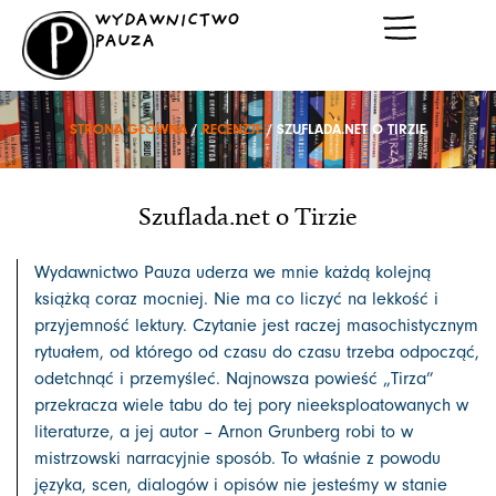
Przejdź
WYDAWNICTWO
do
PAUZA
treści
STRONA GŁÓWNA
/
RECENZJE
/ SZUFLADA.NET O TIRZIE
Szuflada.net o Tirzie
Wydawnictwo Pauza uderza we mnie każdą kolejną
książką coraz mocniej. Nie ma co liczyć na lekkość i
przyjemność lektury. Czytanie jest raczej masochistycznym
rytuałem, od którego od czasu do czasu trzeba odpocząć,
odetchnąć i przemyśleć. Najnowsza powieść „Tirza”
przekracza wiele tabu do tej pory nieeksploatowanych w
literaturze, a jej autor – Arnon Grunberg robi to w
mistrzowski narracyjnie sposób. To właśnie z powodu
języka, scen, dialogów i opisów nie jesteśmy w stanie