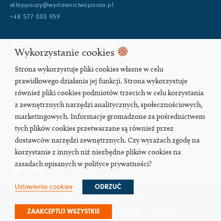
skleppauzy@wydawnictwopauza.pl
+48 577 003 959
W SPRAWACH WYDAWNICZYCH:
Wykorzystanie cookies
info@wydawnictwopauza.pl
+48 501 177 119 (czynny w dni powszednie w godzinach 11-15,
Strona wykorzystuje pliki cookies własne w celu
proszę o wysłanie wiadomości SMS, gdybym nie odbierała)
prawidłowego działania jej funkcji. Strona wykorzystuje
również pliki cookies podmiotów trzecich w celu korzystania
SOCIAL MEDIA
z zewnętrznych narzędzi analitycznych, społecznościowych,
marketingowych. Informacje gromadzone za pośrednictwem
tych plików cookies przetwarzane są również przez
dostawców narzędzi zewnętrznych. Czy wyrażach zgodę na
PODCAST
korzystanie z innych niż niezbędne plików cookies na
zasadach opisanych w polityce prywatności?
Ustawienia cookies
ODRZUĆ
© 2026 | Wydawnictwo Pauza
Strona pod troskliwymi skrzydłami
SIMPLY yourself
ZAAKCEPTUJ WSZYSTKIE