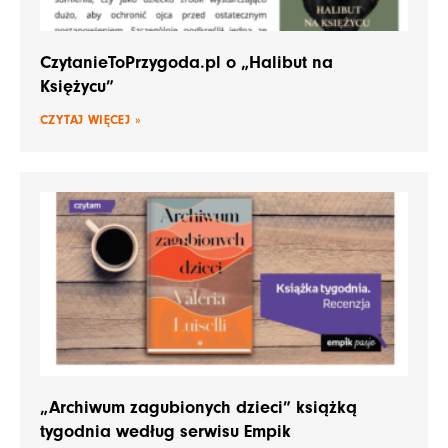
CzytanieToPrzygoda.pl o „Halibut na
Księżycu”
CZYTAJ WIĘCEJ »
„Archiwum zagubionych dzieci” książką
tygodnia według serwisu Empik