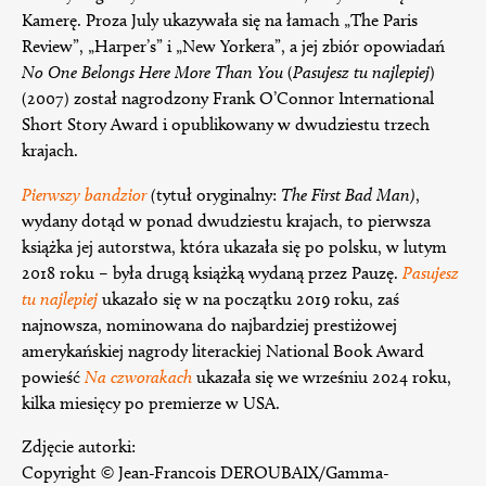
Kamerę. Proza July ukazywała się na łamach „The Paris
Review”, „Harper’s” i „New Yorkera”, a jej zbiór opowiadań
No One Belongs Here More Than You
(
Pasujesz tu najlepiej
)
(2007) został nagrodzony Frank O’Connor International
Short Story Award i opublikowany w dwudziestu trzech
krajach.
Pierwszy bandzior
(
tytuł oryginalny:
The First Bad Man)
,
wydany dotąd w ponad dwudziestu krajach, to pierwsza
książka jej autorstwa, która ukazała się po polsku, w lutym
2018 roku – była drugą książką wydaną przez Pauzę.
Pasujesz
tu najlepiej
ukazało się w na początku 2019 roku, zaś
najnowsza, nominowana do najbardziej prestiżowej
amerykańskiej nagrody literackiej National Book Award
powieść
Na czworakach
ukazała się we wrześniu 2024 roku,
kilka miesięcy po premierze w USA.
Zdjęcie autorki:
Copyright © Jean-Francois DEROUBAIX/Gamma-