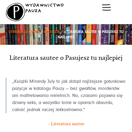
Przejdź
WYDAWNICTWO
do
PAUZA
treści
STRONA GŁÓWNA
/
RECENZJE
/ LITERATURA SAUTEE O PASUJESZ TU
NAJLEPIEJ
Literatura sautee o Pasujesz tu najlepiej
„Książki Mirandy July to jak dotąd najlżejsze gatunkowo
pozycje w katalogu Pauzy — bez gwałtów, morderstw
ani maltretowania nieletnich. No, czasami pojawia się
dziwny seks, a wszystko tonie w oparach absurdu,
całość jednak raczej lekkostrawna.”
- Literatura sautee