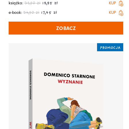
książka:
KUP
39,90
zł
19,95
zł
e-book:
KUP
34,90
zł
17,45
zł
ZOBACZ
PROMOCJA