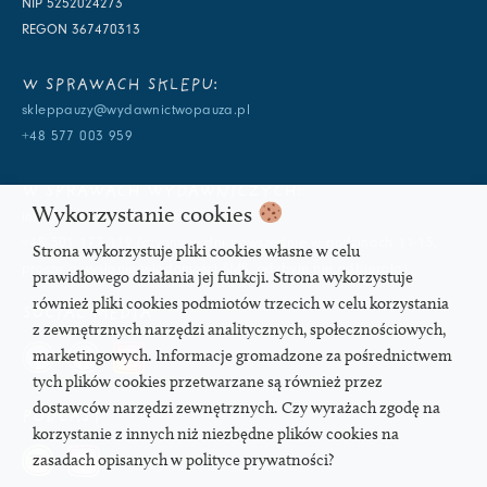
NIP 5252024273
REGON 367470313
W SPRAWACH SKLEPU:
skleppauzy@wydawnictwopauza.pl
+48 577 003 959
W SPRAWACH WYDAWNICZYCH:
Wykorzystanie cookies
info@wydawnictwopauza.pl
+48 501 177 119 (czynny w dni powszednie w godzinach 11-15,
Strona wykorzystuje pliki cookies własne w celu
proszę o wysłanie wiadomości SMS, gdybym nie odbierała)
prawidłowego działania jej funkcji. Strona wykorzystuje
również pliki cookies podmiotów trzecich w celu korzystania
SOCIAL MEDIA
z zewnętrznych narzędzi analitycznych, społecznościowych,
marketingowych. Informacje gromadzone za pośrednictwem
tych plików cookies przetwarzane są również przez
dostawców narzędzi zewnętrznych. Czy wyrażach zgodę na
PODCAST
korzystanie z innych niż niezbędne plików cookies na
zasadach opisanych w polityce prywatności?