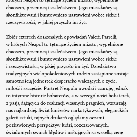
których Neapol to tętniące życiem miasto, wypełnione
chaosem, przemocą i szaleństwem. Jego mieszkańcy są
skonfliktowani i buntowniczo nastawieni wobec siebie i
rzeczywistości, w jakiej przyszło im żyć.
Zbiór czterech doskonałych opowiadań Valerii Parrelli,
w których Neapol to tętniące życiem miasto, wypełnione
chaosem, przemocą i szaleństwem. Jego mieszkańcy są
skonfliktowani i buntowniczo nastawieni wobec siebie
i rzeczywistości, w jakiej przyszło im żyć. Dziedzictwo
tradycyjnych wielopokoleniowych rodzin zastąpione zostaje
samotnością jednostek desperacko walczących o życie,
miłość i szczęście. Portret Neapolu uwodzi i czaruje, jednak
to intymne historie bohaterów, a w szczególności bohaterek,
z pasją dążących do realizacji własnych pragnień, wzruszają
nas najbardziej. Świat kurierów narkotykowych, eleganckich
galerii sztuki, tajnych drukarń oglądamy oczami
pozbawionych perspektyw ludzi, rozczarowanych,
świadomych swoich błędów i usiłujących za wszelką cenę