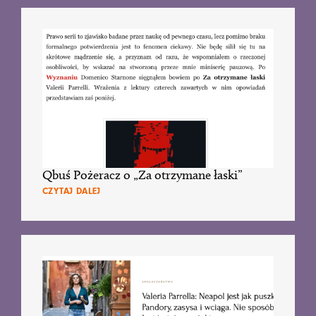
Qbuś Pożeracz o „Za otrzymane łaski”
CZYTAJ DALEJ