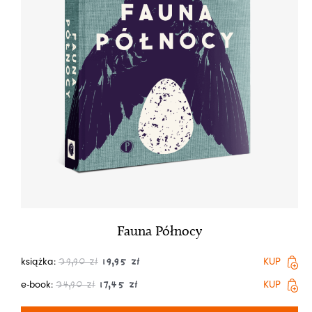
Fauna Północy
książka:
KUP
39,90
zł
19,95
zł
e-book:
KUP
34,90
zł
17,45
zł