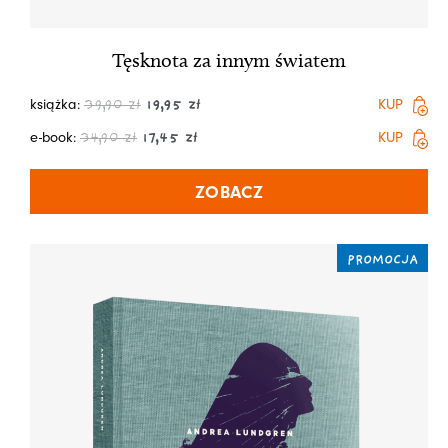
Tęsknota za innym światem
książka:
KUP
39,90
zł
19,95
zł
e-book:
KUP
34,90
zł
17,45
zł
ZOBACZ
PROMOCJA