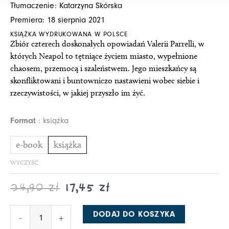
Tłumaczenie: Katarzyna Skórska
14,95 zł
29,90 zł
Premiera: 18 sierpnia 2021
do
do
KSIĄŻKA WYDRUKOWANA W POLSCE
17,45 zł
34,90 zł
Zbiór czterech doskonałych opowiadań Valerii Parrelli, w
których Neapol to tętniące życiem miasto, wypełnione
chaosem, przemocą i szaleństwem. Jego mieszkańcy są
skonfliktowani i buntowniczo nastawieni wobec siebie i
rzeczywistości, w jakiej przyszło im żyć.
ilość
Format
książka
Za
otrzymane
e-book
książka
łaski
WYCZYŚĆ
34,90
zł
17,45
zł
DODAJ DO KOSZYKA
-
+