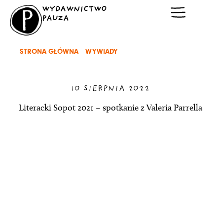
Przejdź
WYDAWNICTWO
do
PAUZA
treści
STRONA GŁÓWNA
/
WYWIADY
/ LITERACKI SOPOT 2021 –
SPOTKANIE Z VALERIA PARRELLA
10 SIERPNIA 2022
Literacki Sopot 2021 – spotkanie z Valeria Parrella