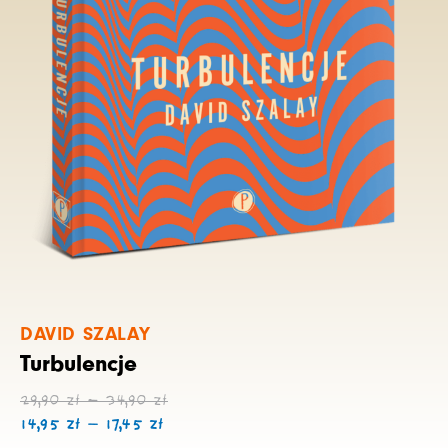
DAVID SZALAY
Turbulencje
Zakres
Zakres
29,90
zł
–
34,90
zł
cen:
cen:
14,95
zł
–
17,45
zł
od
od