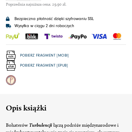
Poprzednia najniższa cena:
29,90
zł
.
Bezpieczna płatność dzięki szyfrowaniu SSL
Wysyłka w ciągu 2 dni roboczych
POBIERZ FRAGMENT [MOBI]
POBIERZ FRAGMENT [EPUB]
Opis książki
Bohaterów
Turbulencji
łączą podróże międzynarodowe i