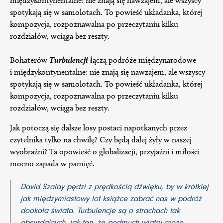
międzykontynentalne: nie znają się nawzajem, ale wszyscy
spotykają się w samolotach. To powieść układanka, której
kompozycja, rozpoznawalna po przeczytaniu kilku
rozdziałów, wciąga bez reszty.
Bohaterów
Turbulencji
łączą podróże międzynarodowe
i międzykontynentalne: nie znają się nawzajem, ale wszyscy
spotykają się w samolotach. To powieść układanka, której
kompozycja, rozpoznawalna po przeczytaniu kilku
rozdziałów, wciąga bez reszty.
Jak potoczą się dalsze losy postaci napotkanych przez
czytelnika tylko na chwilę? Czy będą dalej żyły w naszej
wyobraźni? Ta opowieść o globalizacji, przyjaźni i miłości
mocno zapada w pamięć.
David Szalay pędzi z prędkością dźwięku, by w krótkiej
jak międzymiastowy lot książce zabrać nas w podróż
dookoła świata. Turbulencje są o strachach tak
absurdalnych, jak ten, że podmuch wiatru może