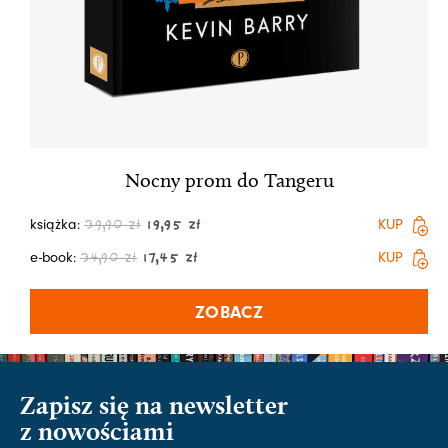
Nocny prom do Tangeru
książka:
KUP
39,90
zł
19,95
zł
e-book:
KUP
34,90
zł
17,45
zł
ZOBACZ
Zapisz się na newsletter
z nowościami