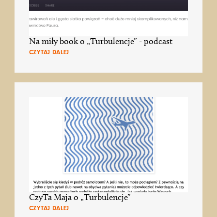
Na miły book o „Turbulencje” - podcast
CZYTAJ DALEJ
CzyTa Maja o „Turbulencje”
CZYTAJ DALEJ