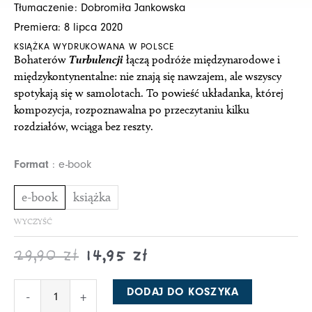
Tłumaczenie: Dobromiła Jankowska
14,95 zł
29,90 zł
Premiera: 8 lipca 2020
do
do
KSIĄŻKA WYDRUKOWANA W POLSCE
17,45 zł
34,90 zł
Bohaterów
Turbulencji
łączą podróże międzynarodowe i
międzykontynentalne: nie znają się nawzajem, ale wszyscy
spotykają się w samolotach. To powieść układanka, której
kompozycja, rozpoznawalna po przeczytaniu kilku
rozdziałów, wciąga bez reszty.
ilość
Format
e-book
Turbulencje
e-book
książka
WYCZYŚĆ
29,90
zł
14,95
zł
DODAJ DO KOSZYKA
-
+