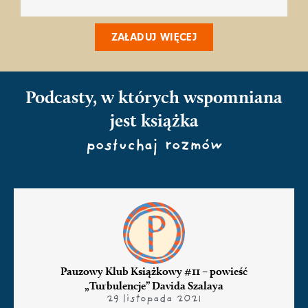
ZAŁADUJ WIĘCEJ
Podcasty, w których wspomniana
jest książka
posłuchaj rozmów
Pauzowy Klub Książkowy #11 – powieść
„Turbulencje” Davida Szalaya
29 listopada 2021